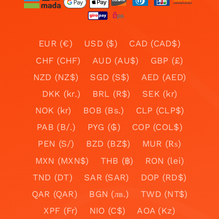
EUR (€)
USD ($)
CAD (CAD$)
CHF (CHF)
AUD (AU$)
GBP (£)
NZD (NZ$)
SGD (S$)
AED (AED)
DKK (kr.)
BRL (R$)
SEK (kr)
NOK (kr)
BOB (Bs.)
CLP (CLP$)
PAB (B/.)
PYG (₲)
COP (COL$)
PEN (S/)
BZD (BZ$)
MUR (₨)
MXN (MXN$)
THB (฿)
RON (lei)
TND (DT)
SAR (SAR)
DOP (RD$)
QAR (QAR)
BGN (лв.)
TWD (NT$)
XPF (Fr)
NIO (C$)
AOA (Kz)