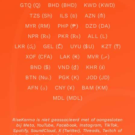
GTQ (Q)
BHD (BHD)
KWD (KWD)
TZS (Sh)
ILS (₪)
AZN (₼)
MYR (RM)
PHP (₱)
DZD (DA)
NPR (₨)
PKR (₨)
ALL (L)
LKR (රු)
GEL (₾)
UYU ($U)
KZT (₸)
XOF (CFA)
LAK (₭)
MVR (.ރ)
BND ($)
VND (₫)
KHR (៛)
BTN (Nu.)
PGK (K)
JOD (JD)
AFN (؋)
CNY (¥)
BAM (KM)
MDL (MDL)
RiseKarma is niet geassocieerd met of aangesloten
bij Meta, YouTube, Facebook, Instagram, TikTok,
Spotify, SoundCloud, X (Twitter), Threads, Twitch of