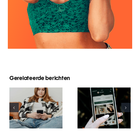
Innovative
Gerelateerde berichten
Beste
Strategien
Praktiken für
zur
die Nutzung
Steigerung
von
der
Augmented-
Sichtbarkeit
Reality-
von
Filtern in
Facebook-
sozialen