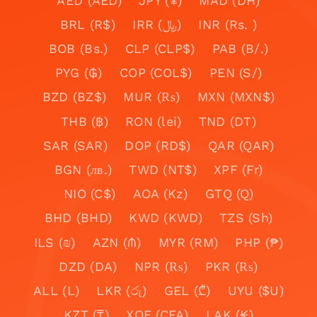
AED (AED)
JPY (¥)
MAD (DH)
BRL (R$)
IRR (﷼)
INR (Rs. )
BOB (Bs.)
CLP (CLP$)
PAB (B/.)
PYG (₲)
COP (COL$)
PEN (S/)
BZD (BZ$)
MUR (₨)
MXN (MXN$)
THB (฿)
RON (lei)
TND (DT)
SAR (SAR)
DOP (RD$)
QAR (QAR)
BGN (лв.)
TWD (NT$)
XPF (Fr)
NIO (C$)
AOA (Kz)
GTQ (Q)
BHD (BHD)
KWD (KWD)
TZS (Sh)
ILS (₪)
AZN (₼)
MYR (RM)
PHP (₱)
DZD (DA)
NPR (₨)
PKR (₨)
ALL (L)
LKR (රු)
GEL (₾)
UYU ($U)
KZT (₸)
XOF (CFA)
LAK (₭)