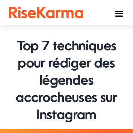
Skip
to
Toggl
content
Naviga
Instagram
Top 7 techniques
TikTok
YouTube
pour rédiger des
Facebook
légendes
Twitter (𝕏)
accrocheuses sur
Autres
Instagram
Panier
Français