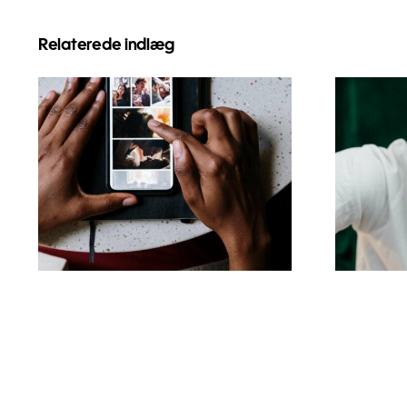
Relaterede indlæg
Bedste apps til at
Top
animere fotos til
Ti
fængende Facebook-
Tik
opslag