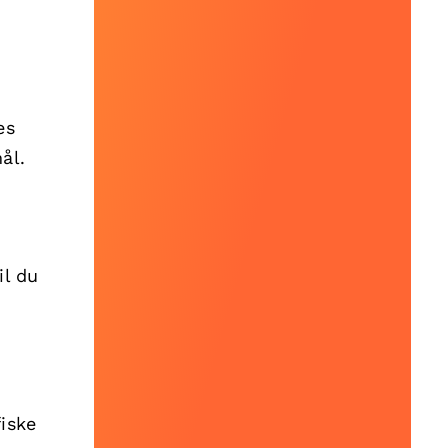
es
ål.
il du
iske