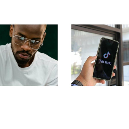
Maksimer
 17 Avancerede
Rækkevidde
ps til at Forstå
Effektive
Tok Algoritmen
Tværplatfor
Postværktøjer ti