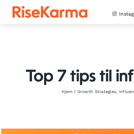
Skip
to
Insta
content
Top 7 tips til 
Hjem
/
Growth Strategies
,
Influe