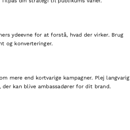
ilpas din strategi til publikums vaner.
ers ydeevne for at forstå, hvad der virker. Brug
t og konverteringer.
om mere end kortvarige kampagner. Plej langvarig
 der kan blive ambassadører for dit brand.