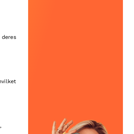
.
l deres
hvilket
,