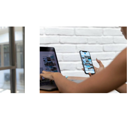
Top 3 platforme til at
:
finde idéer til
brugergenereret
ms
indhold (UGC)
l 2024