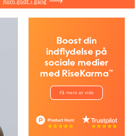
Kom godt i gang
Boost din
indflydelse på
sociale medier
med RiseKarma™
Få mere at vide