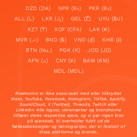
DZD (DA)
NPR (₨)
PKR (₨)
ALL (L)
LKR (රු)
GEL (₾)
UYU ($U)
KZT (₸)
XOF (CFA)
LAK (₭)
MVR (.ރ)
BND ($)
VND (₫)
KHR (៛)
BTN (Nu.)
PGK (K)
JOD (JD)
AFN (؋)
CNY (¥)
BAM (KM)
MDL (MDL)
RiseKarma er ikke associeret med eller tilknyttet
Meta, YouTube, Facebook, Instagram, TikTok, Spotify,
SoundCloud, X (Twitter), Threads, Twitch eller
LinkedIn. Alle logoer, varemærker og brandnavne
tilhører deres respektive ejere, og vi gør ingen krav
på ejerskab. Vi overholder fuldt ud de
fællesskabsregler og retningslinjer, der er fastsat af
disse platforme og brands.