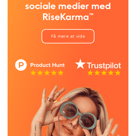
sociale medier med
RiseKarma™
Få mere at vide