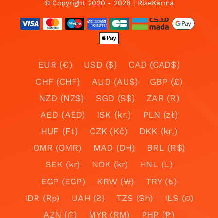
© Copyright 2020 - 2026 | RiseKarma
EUR (€)
USD ($)
CAD (CAD$)
CHF (CHF)
AUD (AU$)
GBP (£)
NZD (NZ$)
SGD (S$)
ZAR (R)
AED (AED)
ISK (kr.)
PLN (zł)
HUF (Ft)
CZK (Kč)
DKK (kr.)
OMR (OMR)
MAD (DH)
BRL (R$)
SEK (kr)
NOK (kr)
HNL (L)
EGP (EGP)
KRW (₩)
TRY (₺)
IDR (Rp)
UAH (₴)
TZS (Sh)
ILS (₪)
AZN (₼)
MYR (RM)
PHP (₱)