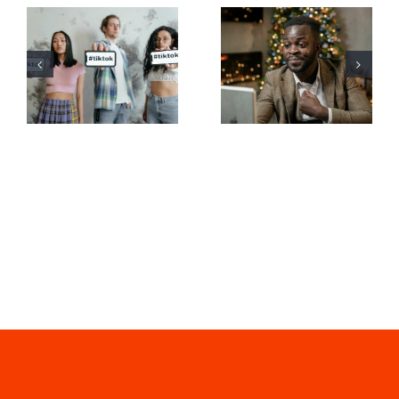
De bedste
Sådan
video-
skjuler du
redigeringsapps
følgere på
til at skabe
LinkedIn for
TikTok
at bevare
mesterværker
privatlivet