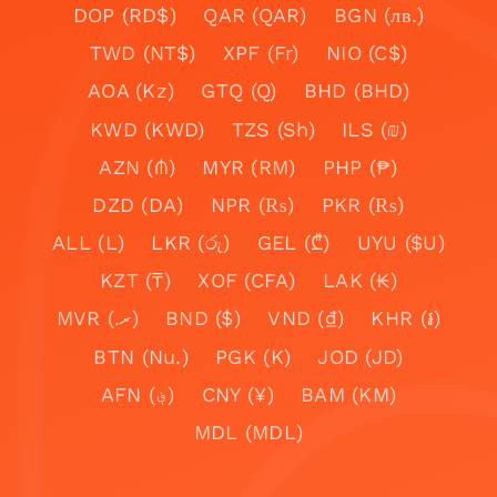
DOP (RD$)
QAR (QAR)
BGN (лв.)
TWD (NT$)
XPF (Fr)
NIO (C$)
AOA (Kz)
GTQ (Q)
BHD (BHD)
KWD (KWD)
TZS (Sh)
ILS (₪)
AZN (₼)
MYR (RM)
PHP (₱)
DZD (DA)
NPR (₨)
PKR (₨)
ALL (L)
LKR (රු)
GEL (₾)
UYU ($U)
KZT (₸)
XOF (CFA)
LAK (₭)
MVR (.ރ)
BND ($)
VND (₫)
KHR (៛)
BTN (Nu.)
PGK (K)
JOD (JD)
AFN (؋)
CNY (¥)
BAM (KM)
MDL (MDL)