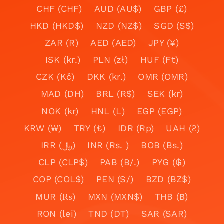
CHF (CHF)
AUD (AU$)
GBP (£)
HKD (HKD$)
NZD (NZ$)
SGD (S$)
ZAR (R)
AED (AED)
JPY (¥)
ISK (kr.)
PLN (zł)
HUF (Ft)
CZK (Kč)
DKK (kr.)
OMR (OMR)
MAD (DH)
BRL (R$)
SEK (kr)
NOK (kr)
HNL (L)
EGP (EGP)
KRW (₩)
TRY (₺)
IDR (Rp)
UAH (₴)
IRR (﷼)
INR (Rs. )
BOB (Bs.)
CLP (CLP$)
PAB (B/.)
PYG (₲)
COP (COL$)
PEN (S/)
BZD (BZ$)
MUR (₨)
MXN (MXN$)
THB (฿)
RON (lei)
TND (DT)
SAR (SAR)