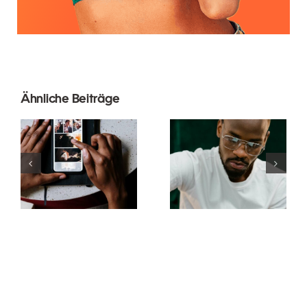
Ähnliche Beiträge
Die besten
Die 17
Apps zur
besten
Animation
Tipps zur
von Fotos
Verbesserung
für
des
ansprechende
Verständnisses
Facebook-
des TikTok-
Beiträge
Algorithmus