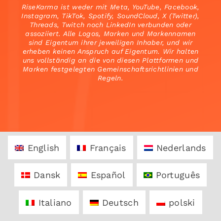
RiseKarma ist weder mit Meta, YouTube, Facebook,
Instagram, TikTok, Spotify, SoundCloud, X (Twitter),
Threads, Twitch noch LinkedIn verbunden oder
assoziiert. Alle Logos, Marken und Markennamen
sind Eigentum ihrer jeweiligen Inhaber, und wir
erheben keinen Anspruch auf Eigentum. Wir halten
uns vollständig an die von diesen Plattformen und
Marken festgelegten Gemeinschaftsrichtlinien und
Regeln.
English
Français
Nederlands
Dansk
Español
Português
Italiano
Deutsch
polski