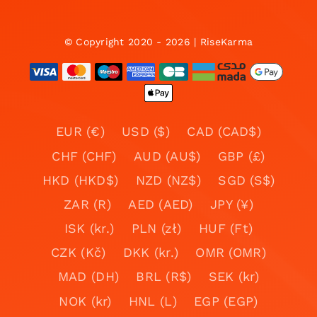
© Copyright 2020 - 2026 | RiseKarma
EUR (€)
USD ($)
CAD (CAD$)
CHF (CHF)
AUD (AU$)
GBP (£)
HKD (HKD$)
NZD (NZ$)
SGD (S$)
ZAR (R)
AED (AED)
JPY (¥)
ISK (kr.)
PLN (zł)
HUF (Ft)
CZK (Kč)
DKK (kr.)
OMR (OMR)
MAD (DH)
BRL (R$)
SEK (kr)
NOK (kr)
HNL (L)
EGP (EGP)