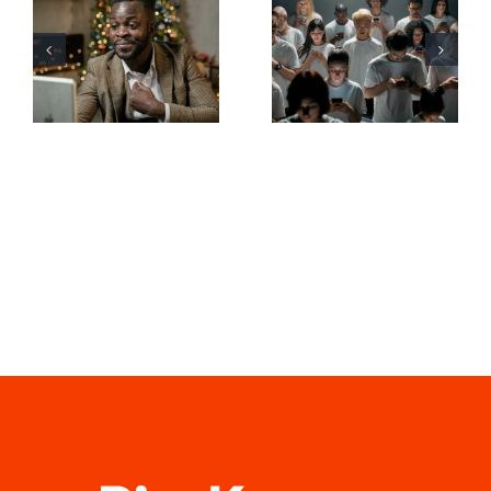
Come
creare
nascondere i
annunci
follower su
Facebook
LinkedIn per
straordinari
proteggere
che
la privacy
convertano