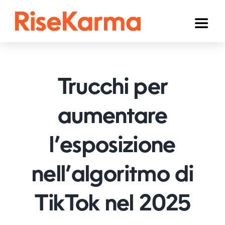
Skip
to
Toggl
content
Naviga
Instagram
TikTok
Trucchi per
Facebook
aumentare
YouTube
l’esposizione
Twitter (𝕏)
Altri
nell’algoritmo di
Carrello
TikTok nel 2025
Italiano