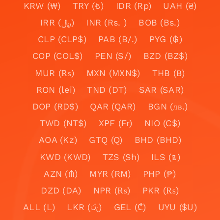
KRW (₩)
TRY (₺)
IDR (Rp)
UAH (₴)
IRR (﷼)
INR (Rs. )
BOB (Bs.)
CLP (CLP$)
PAB (B/.)
PYG (₲)
COP (COL$)
PEN (S/)
BZD (BZ$)
MUR (₨)
MXN (MXN$)
THB (฿)
RON (lei)
TND (DT)
SAR (SAR)
DOP (RD$)
QAR (QAR)
BGN (лв.)
TWD (NT$)
XPF (Fr)
NIO (C$)
AOA (Kz)
GTQ (Q)
BHD (BHD)
KWD (KWD)
TZS (Sh)
ILS (₪)
AZN (₼)
MYR (RM)
PHP (₱)
DZD (DA)
NPR (₨)
PKR (₨)
ALL (L)
LKR (රු)
GEL (₾)
UYU ($U)