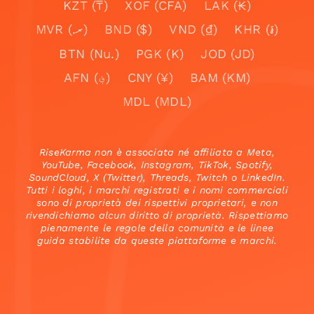
KZT (₸)
XOF (CFA)
LAK (₭)
MVR (.ރ)
BND ($)
VND (₫)
KHR (៛)
BTN (Nu.)
PGK (K)
JOD (JD)
AFN (؋)
CNY (¥)
BAM (KM)
MDL (MDL)
RiseKarma non è associata né affiliata a Meta,
YouTube, Facebook, Instagram, TikTok, Spotify,
SoundCloud, X (Twitter), Threads, Twitch o LinkedIn.
Tutti i loghi, i marchi registrati e i nomi commerciali
sono di proprietà dei rispettivi proprietari, e non
rivendichiamo alcun diritto di proprietà. Rispettiamo
pienamente le regole della comunità e le linee
guida stabilite da queste piattaforme e marchi.