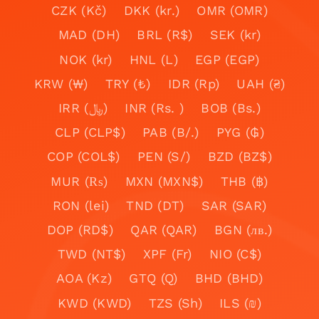
CZK (Kč)
DKK (kr.)
OMR (OMR)
MAD (DH)
BRL (R$)
SEK (kr)
NOK (kr)
HNL (L)
EGP (EGP)
KRW (₩)
TRY (₺)
IDR (Rp)
UAH (₴)
IRR (﷼)
INR (Rs. )
BOB (Bs.)
CLP (CLP$)
PAB (B/.)
PYG (₲)
COP (COL$)
PEN (S/)
BZD (BZ$)
MUR (₨)
MXN (MXN$)
THB (฿)
RON (lei)
TND (DT)
SAR (SAR)
DOP (RD$)
QAR (QAR)
BGN (лв.)
TWD (NT$)
XPF (Fr)
NIO (C$)
AOA (Kz)
GTQ (Q)
BHD (BHD)
KWD (KWD)
TZS (Sh)
ILS (₪)