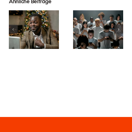
Ähnliche Beiträge
Wie man
Tipps zur
Follower auf
Gestaltung
LinkedIn
beeindruckender
ausblendet,
Facebook-
um die
Anzeigen,
Privatsphäre
die
zu wahren
konvertieren