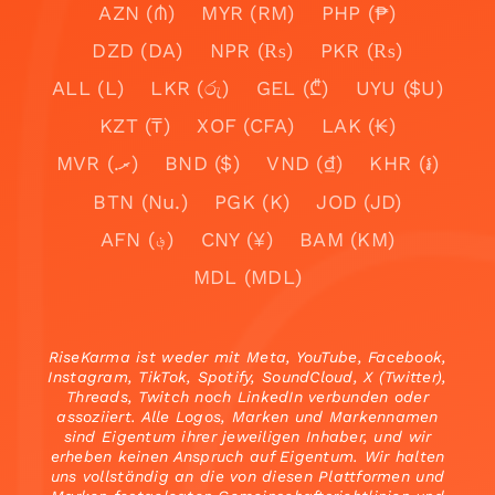
AZN (₼)
MYR (RM)
PHP (₱)
DZD (DA)
NPR (₨)
PKR (₨)
ALL (L)
LKR (රු)
GEL (₾)
UYU ($U)
KZT (₸)
XOF (CFA)
LAK (₭)
MVR (.ރ)
BND ($)
VND (₫)
KHR (៛)
BTN (Nu.)
PGK (K)
JOD (JD)
AFN (؋)
CNY (¥)
BAM (KM)
MDL (MDL)
RiseKarma ist weder mit Meta, YouTube, Facebook,
Instagram, TikTok, Spotify, SoundCloud, X (Twitter),
Threads, Twitch noch LinkedIn verbunden oder
assoziiert. Alle Logos, Marken und Markennamen
sind Eigentum ihrer jeweiligen Inhaber, und wir
erheben keinen Anspruch auf Eigentum. Wir halten
uns vollständig an die von diesen Plattformen und