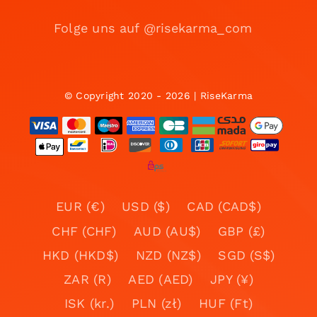
Folge uns auf @risekarma_com
© Copyright 2020 - 2026 | RiseKarma
EUR (€)
USD ($)
CAD (CAD$)
CHF (CHF)
AUD (AU$)
GBP (£)
HKD (HKD$)
NZD (NZ$)
SGD (S$)
ZAR (R)
AED (AED)
JPY (¥)
ISK (kr.)
PLN (zł)
HUF (Ft)