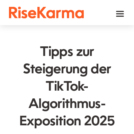
Skip
to
Toggl
content
Naviga
Instagram
TikTok
Tipps zur
Facebook
Steigerung der
Youtube
TikTok-
Twitter (𝕏)
Andere
Algorithmus-
Warenkorb
Exposition 2025
Deutsch