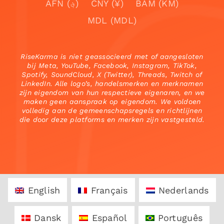
AFN (؋)
CNY (¥)
BAM (KM)
MDL (MDL)
RiseKarma is niet geassocieerd met of aangesloten
bij Meta, YouTube, Facebook, Instagram, TikTok,
Spotify, SoundCloud, X (Twitter), Threads, Twitch of
LinkedIn. Alle logo’s, handelsmerken en merknamen
zijn eigendom van hun respectieve eigenaren, en we
maken geen aanspraak op eigendom. We voldoen
volledig aan de gemeenschapsregels en richtlijnen
die door deze platforms en merken zijn vastgesteld.
English
Français
Nederlands
Dansk
Español
Português