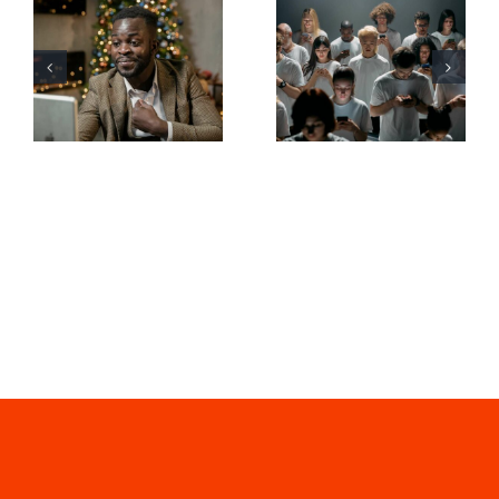
Wie man
Tipps zur
Follower auf
Gestaltung
LinkedIn
ansprechender
verbirgt, um
Facebook-
die
Anzeigen,
Privatsphäre
die
zu wahren
konvertieren