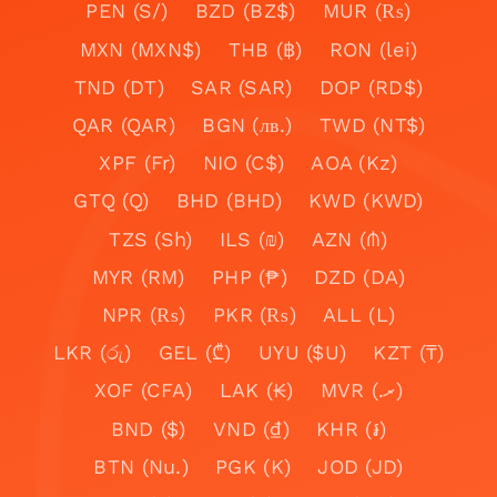
PEN (S/)
BZD (BZ$)
MUR (₨)
MXN (MXN$)
THB (฿)
RON (lei)
TND (DT)
SAR (SAR)
DOP (RD$)
QAR (QAR)
BGN (лв.)
TWD (NT$)
XPF (Fr)
NIO (C$)
AOA (Kz)
GTQ (Q)
BHD (BHD)
KWD (KWD)
TZS (Sh)
ILS (₪)
AZN (₼)
MYR (RM)
PHP (₱)
DZD (DA)
NPR (₨)
PKR (₨)
ALL (L)
LKR (රු)
GEL (₾)
UYU ($U)
KZT (₸)
XOF (CFA)
LAK (₭)
MVR (.ރ)
BND ($)
VND (₫)
KHR (៛)
BTN (Nu.)
PGK (K)
JOD (JD)