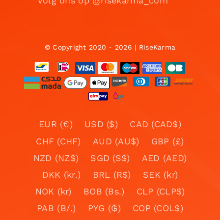
Volg ons op @risekarma_com
© Copyright 2020 - 2026 | RiseKarma
EUR (€)
USD ($)
CAD (CAD$)
CHF (CHF)
AUD (AU$)
GBP (£)
NZD (NZ$)
SGD (S$)
AED (AED)
DKK (kr.)
BRL (R$)
SEK (kr)
NOK (kr)
BOB (Bs.)
CLP (CLP$)
PAB (B/.)
PYG (₲)
COP (COL$)