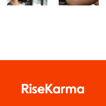
brugergenereret
Postværktøjer
indhold
til 2024
(UGC)