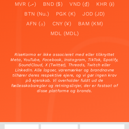
MVR (.ރ)
BND ($)
VND (₫)
KHR (៛)
BTN (Nu.)
PGK (K)
JOD (JD)
AFN (؋)
CNY (¥)
BAM (KM)
MDL (MDL)
RiseKarma er ikke associeret med eller tilknyttet
Meta, YouTube, Facebook, Instagram, TikTok, Spotify,
SoundCloud, X (Twitter), Threads, Twitch eller
LinkedIn. Alle logoer, varemærker og brandnavne
tilhører deres respektive ejere, og vi gør ingen krav
på ejerskab. Vi overholder fuldt ud de
fællesskabsregler og retningslinjer, der er fastsat af
disse platforme og brands.