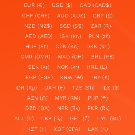
EUR (€)
USD ($)
CAD (CAD$)
CHF (CHF)
AUD (AU$)
GBP (£)
NZD (NZ$)
SGD (S$)
ZAR (R)
AED (AED)
ISK (kr.)
PLN (zł)
HUF (Ft)
CZK (Kč)
DKK (kr.)
OMR (OMR)
MAD (DH)
BRL (R$)
SEK (kr)
NOK (kr)
HNL (L)
EGP (EGP)
KRW (₩)
TRY (₺)
IDR (Rp)
UAH (₴)
TZS (Sh)
ILS (₪)
AZN (₼)
MYR (RM)
PHP (₱)
DZD (DA)
NPR (₨)
PKR (₨)
ALL (L)
LKR (රු)
GEL (₾)
UYU ($U)
KZT (₸)
XOF (CFA)
LAK (₭)