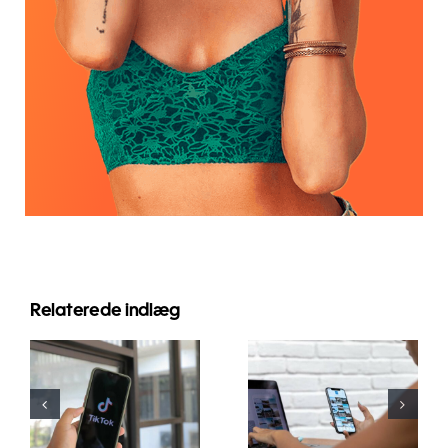
Relaterede indlæg
Top 3
Maksimer
platforme til
Rækkevidde:
at finde
Effektive
idéer til
Tværplatforms