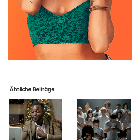
Ähnliche Beiträge
Wie man
Tipps zur
Follower auf
Gestaltung
LinkedIn
beeindruckender
ausblendet,
Facebook-
um die
Anzeigen,