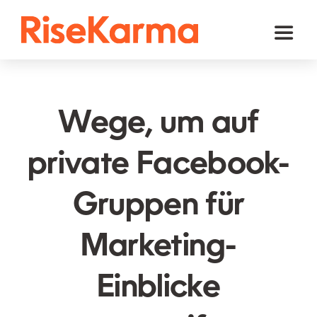
Skip
to
Toggl
content
Naviga
Instagram
TikTok
Wege, um auf
Facebook
private Facebook-
Youtube
Gruppen für
Twitter (𝕏)
Andere
Marketing-
Warenkorb
Einblicke
Deutsch