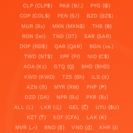
CLP (CLP$)
PAB (B/.)
PYG (₲)
COP (COL$)
PEN (S/)
BZD (BZ$)
MUR (₨)
MXN (MXN$)
THB (฿)
RON (lei)
TND (DT)
SAR (SAR)
DOP (RD$)
QAR (QAR)
BGN (лв.)
TWD (NT$)
XPF (Fr)
NIO (C$)
AOA (Kz)
GTQ (Q)
BHD (BHD)
KWD (KWD)
TZS (Sh)
ILS (₪)
AZN (₼)
MYR (RM)
PHP (₱)
DZD (DA)
NPR (₨)
PKR (₨)
ALL (L)
LKR (රු)
GEL (₾)
UYU ($U)
KZT (₸)
XOF (CFA)
LAK (₭)
MVR (.ރ)
BND ($)
VND (₫)
KHR (៛)