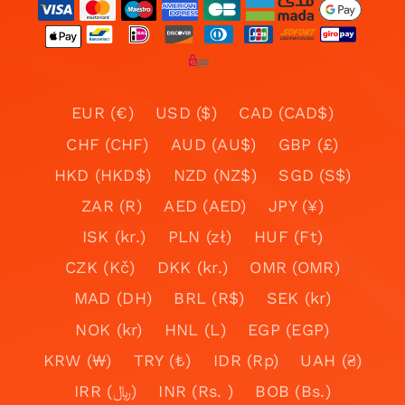
EUR (€)
USD ($)
CAD (CAD$)
CHF (CHF)
AUD (AU$)
GBP (£)
HKD (HKD$)
NZD (NZ$)
SGD (S$)
ZAR (R)
AED (AED)
JPY (¥)
ISK (kr.)
PLN (zł)
HUF (Ft)
CZK (Kč)
DKK (kr.)
OMR (OMR)
MAD (DH)
BRL (R$)
SEK (kr)
NOK (kr)
HNL (L)
EGP (EGP)
KRW (₩)
TRY (₺)
IDR (Rp)
UAH (₴)
IRR (﷼)
INR (Rs. )
BOB (Bs.)