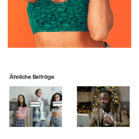
Ähnliche Beiträge
Wie man
Die besten
Follower auf
Video-
LinkedIn
Editing-
ausblendet,
Apps für
um die
TikTok-
Privatsphäre
Meisterwerke
zu wahren