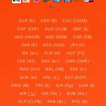
EUR (€)
USD ($)
CAD (CAD$)
CHF (CHF)
AUD (AU$)
GBP (£)
HKD (HKD$)
NZD (NZ$)
SGD (S$)
ZAR (R)
AED (AED)
JPY (¥)
ISK (kr.)
PLN (zł)
HUF (Ft)
CZK (Kč)
DKK (kr.)
OMR (OMR)
MAD (DH)
BRL (R$)
SEK (kr)
NOK (kr)
HNL (L)
EGP (EGP)
KRW (₩)
TRY (₺)
IDR (Rp)
UAH (₴)
IRR (﷼)
INR (Rs. )
BOB (Bs.)
CLP (CLP$)
PAB (B/.)
PYG (₲)