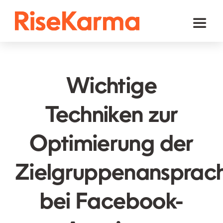
Skip
to
Toggl
content
Naviga
Instagram
TikTok
Wichtige
Facebook
Techniken zur
Youtube
Optimierung der
Twitter (𝕏)
Andere
Zielgruppenansprac
Warenkorb
bei Facebook-
Deutsch