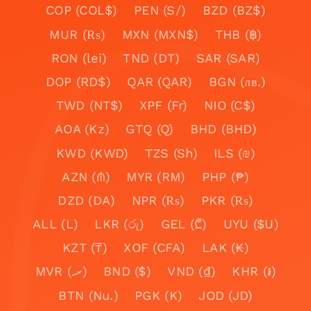
COP (COL$)
PEN (S/)
BZD (BZ$)
MUR (₨)
MXN (MXN$)
THB (฿)
RON (lei)
TND (DT)
SAR (SAR)
DOP (RD$)
QAR (QAR)
BGN (лв.)
TWD (NT$)
XPF (Fr)
NIO (C$)
AOA (Kz)
GTQ (Q)
BHD (BHD)
KWD (KWD)
TZS (Sh)
ILS (₪)
AZN (₼)
MYR (RM)
PHP (₱)
DZD (DA)
NPR (₨)
PKR (₨)
ALL (L)
LKR (රු)
GEL (₾)
UYU ($U)
KZT (₸)
XOF (CFA)
LAK (₭)
MVR (.ރ)
BND ($)
VND (₫)
KHR (៛)
BTN (Nu.)
PGK (K)
JOD (JD)