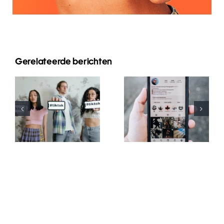
Gerelateerde berichten
Die Top 3
Plattformen
Die besten
zum Planen
TikTok-
von
Schriftgeneratoren
Beiträgen
für kreative
auf
Bildunterschriften
mehreren
sozialen
Medien