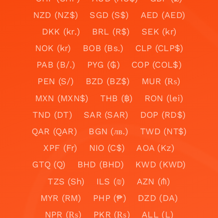
NZD (NZ$)
SGD (S$)
AED (AED)
DKK (kr.)
BRL (R$)
SEK (kr)
NOK (kr)
BOB (Bs.)
CLP (CLP$)
PAB (B/.)
PYG (₲)
COP (COL$)
PEN (S/)
BZD (BZ$)
MUR (₨)
MXN (MXN$)
THB (฿)
RON (lei)
TND (DT)
SAR (SAR)
DOP (RD$)
QAR (QAR)
BGN (лв.)
TWD (NT$)
XPF (Fr)
NIO (C$)
AOA (Kz)
GTQ (Q)
BHD (BHD)
KWD (KWD)
TZS (Sh)
ILS (₪)
AZN (₼)
MYR (RM)
PHP (₱)
DZD (DA)
NPR (₨)
PKR (₨)
ALL (L)