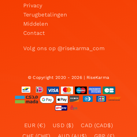
Privacy
Terugbetalingen
Middelen
Contact
Volg ons op @risekarma_com
© Copyright 2020 - 2026 | RiseKarma
EUR (€)
USD ($)
CAD (CAD$)
CHF (CHF)
AUD (AU$)
GBP (£)