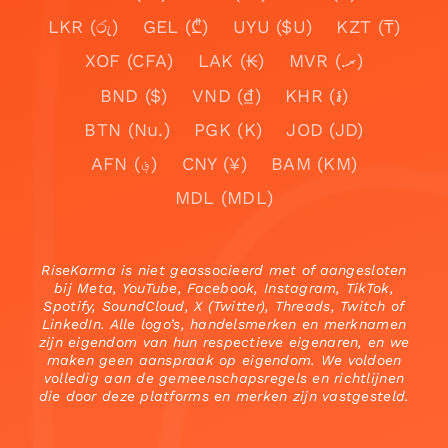
LKR (රු)
GEL (₾)
UYU ($U)
KZT (₸)
XOF (CFA)
LAK (₭)
MVR (.ރ)
BND ($)
VND (₫)
KHR (៛)
BTN (Nu.)
PGK (K)
JOD (JD)
AFN (؋)
CNY (¥)
BAM (KM)
MDL (MDL)
RiseKarma is niet geassocieerd met of aangesloten
bij Meta, YouTube, Facebook, Instagram, TikTok,
Spotify, SoundCloud, X (Twitter), Threads, Twitch of
LinkedIn. Alle logo’s, handelsmerken en merknamen
zijn eigendom van hun respectieve eigenaren, en we
maken geen aanspraak op eigendom. We voldoen
volledig aan de gemeenschapsregels en richtlijnen
die door deze platforms en merken zijn vastgesteld.