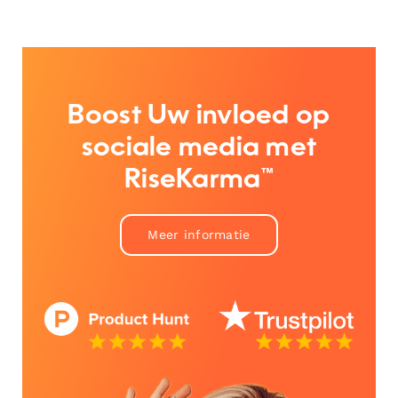
Boost Uw invloed op
sociale media met
RiseKarma™
Meer informatie