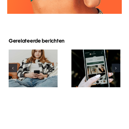
Innovative
Gerelateerde berichten
Beste
Strategien
Praktiken für
zur
die Nutzung
Steigerung
von
der
Augmented-
Sichtbarkeit
Reality-
von
Filtern in
Facebook-
sozialen
Gruppen in
Medien
diesem Jahr