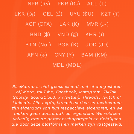
NPR (₨)
PKR (₨)
ALL (L)
LKR (රු)
GEL (₾)
UYU ($U)
KZT (₸)
XOF (CFA)
LAK (₭)
MVR (.ރ)
BND ($)
VND (₫)
KHR (៛)
BTN (Nu.)
PGK (K)
JOD (JD)
AFN (؋)
CNY (¥)
BAM (KM)
MDL (MDL)
RiseKarma is niet geassocieerd met of aangesloten
bij Meta, YouTube, Facebook, Instagram, TikTok,
Spotify, SoundCloud, X (Twitter), Threads, Twitch of
LinkedIn. Alle logo’s, handelsmerken en merknamen
zijn eigendom van hun respectieve eigenaren, en we
maken geen aanspraak op eigendom. We voldoen
volledig aan de gemeenschapsregels en richtlijnen
die door deze platforms en merken zijn vastgesteld.