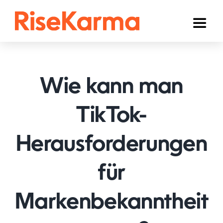
Skip
to
Toggl
content
Naviga
Instagram
TikTok
Wie kann man
Facebook
TikTok-
YouTube
Herausforderungen
Twitter (𝕏)
Anderen
für
Winkelwagen
Markenbekanntheit
Nederlands