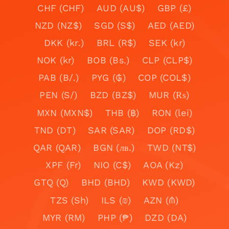
CHF (CHF)
AUD (AU$)
GBP (£)
NZD (NZ$)
SGD (S$)
AED (AED)
DKK (kr.)
BRL (R$)
SEK (kr)
NOK (kr)
BOB (Bs.)
CLP (CLP$)
PAB (B/.)
PYG (₲)
COP (COL$)
PEN (S/)
BZD (BZ$)
MUR (₨)
MXN (MXN$)
THB (฿)
RON (lei)
TND (DT)
SAR (SAR)
DOP (RD$)
QAR (QAR)
BGN (лв.)
TWD (NT$)
XPF (Fr)
NIO (C$)
AOA (Kz)
GTQ (Q)
BHD (BHD)
KWD (KWD)
TZS (Sh)
ILS (₪)
AZN (₼)
MYR (RM)
PHP (₱)
DZD (DA)