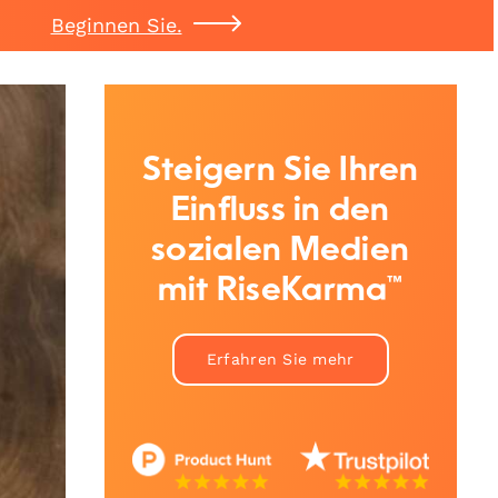
Beginnen Sie.
Steigern Sie Ihren
Einfluss in den
sozialen Medien
mit RiseKarma™
Erfahren Sie mehr