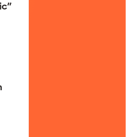
ic”
m