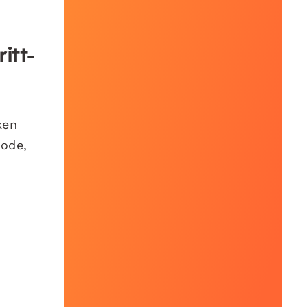
itt-
ken
hode,