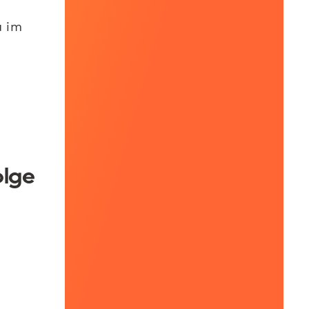
u im
olge