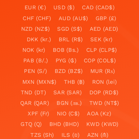
EUR (€)
USD ($)
CAD (CAD$)
CHF (CHF)
AUD (AU$)
GBP (£)
NZD (NZ$)
SGD (S$)
AED (AED)
DKK (kr.)
BRL (R$)
SEK (kr)
NOK (kr)
BOB (Bs.)
CLP (CLP$)
PAB (B/.)
PYG (₲)
COP (COL$)
PEN (S/)
BZD (BZ$)
MUR (₨)
MXN (MXN$)
THB (฿)
RON (lei)
TND (DT)
SAR (SAR)
DOP (RD$)
QAR (QAR)
BGN (лв.)
TWD (NT$)
XPF (Fr)
NIO (C$)
AOA (Kz)
GTQ (Q)
BHD (BHD)
KWD (KWD)
TZS (Sh)
ILS (₪)
AZN (₼)