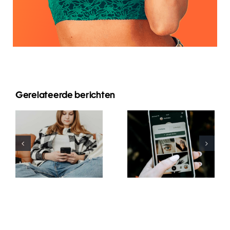
Innovative
Gerelateerde berichten
Beste
Strategien
Praktiken für
zur
die Nutzung
Steigerung
von
der
Augmented-
Sichtbarkeit
Reality-
von
Filtern in
Facebook-
sozialen
Gruppen in
Medien
diesem Jahr