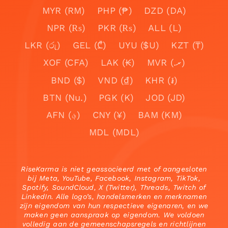
MYR (RM)
PHP (₱)
DZD (DA)
NPR (₨)
PKR (₨)
ALL (L)
LKR (රු)
GEL (₾)
UYU ($U)
KZT (₸)
XOF (CFA)
LAK (₭)
MVR (.ރ)
BND ($)
VND (₫)
KHR (៛)
BTN (Nu.)
PGK (K)
JOD (JD)
AFN (؋)
CNY (¥)
BAM (KM)
MDL (MDL)
RiseKarma is niet geassocieerd met of aangesloten
bij Meta, YouTube, Facebook, Instagram, TikTok,
Spotify, SoundCloud, X (Twitter), Threads, Twitch of
LinkedIn. Alle logo’s, handelsmerken en merknamen
zijn eigendom van hun respectieve eigenaren, en we
maken geen aanspraak op eigendom. We voldoen
volledig aan de gemeenschapsregels en richtlijnen