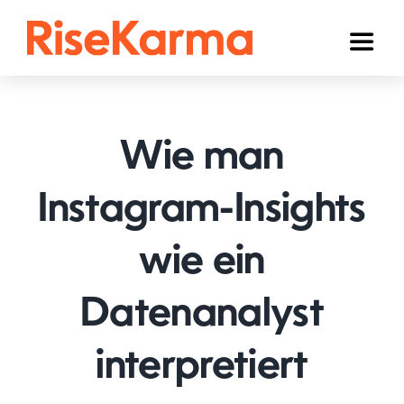
Skip
to
Toggl
content
Naviga
Instagram
TikTok
Wie man
Facebook
Instagram-Insights
YouTube
wie ein
Twitter (𝕏)
Anderen
Datenanalyst
Winkelwagen
interpretiert
Nederlands