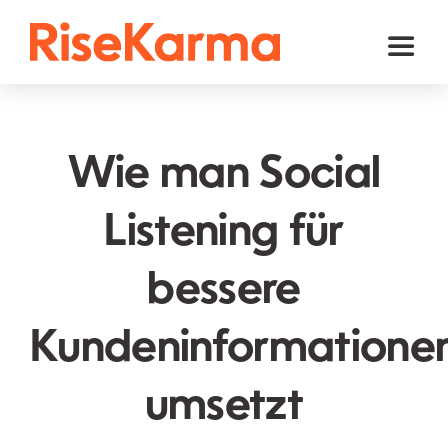
Skip
to
Toggl
content
Naviga
Instagram
TikTok
Wie man Social
Facebook
Listening für
Youtube
bessere
Twitter (𝕏)
Andere
Kundeninformatione
Warenkorb
umsetzt
Deutsch