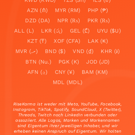
AZN (₼)
MYR (RM)
PHP (₱)
DZD (DA)
NPR (₨)
PKR (₨)
ALL (L)
LKR (රු)
GEL (₾)
UYU ($U)
KZT (₸)
XOF (CFA)
LAK (₭)
MVR (.ރ)
BND ($)
VND (₫)
KHR (៛)
BTN (Nu.)
PGK (K)
JOD (JD)
AFN (؋)
CNY (¥)
BAM (KM)
MDL (MDL)
RiseKarma ist weder mit Meta, YouTube, Facebook,
Instagram, TikTok, Spotify, SoundCloud, X (Twitter),
Threads, Twitch noch LinkedIn verbunden oder
assoziiert. Alle Logos, Marken und Markennamen
sind Eigentum ihrer jeweiligen Inhaber, und wir
erheben keinen Anspruch auf Eigentum. Wir halten