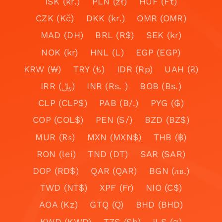
ISK (kr.)
PLN (zł)
HUF (Ft)
CZK (Kč)
DKK (kr.)
OMR (OMR)
MAD (DH)
BRL (R$)
SEK (kr)
NOK (kr)
HNL (L)
EGP (EGP)
KRW (₩)
TRY (₺)
IDR (Rp)
UAH (₴)
IRR (﷼)
INR (Rs. )
BOB (Bs.)
CLP (CLP$)
PAB (B/.)
PYG (₲)
COP (COL$)
PEN (S/)
BZD (BZ$)
MUR (₨)
MXN (MXN$)
THB (฿)
RON (lei)
TND (DT)
SAR (SAR)
DOP (RD$)
QAR (QAR)
BGN (лв.)
TWD (NT$)
XPF (Fr)
NIO (C$)
AOA (Kz)
GTQ (Q)
BHD (BHD)
KWD (KWD)
TZS (Sh)
ILS (₪)