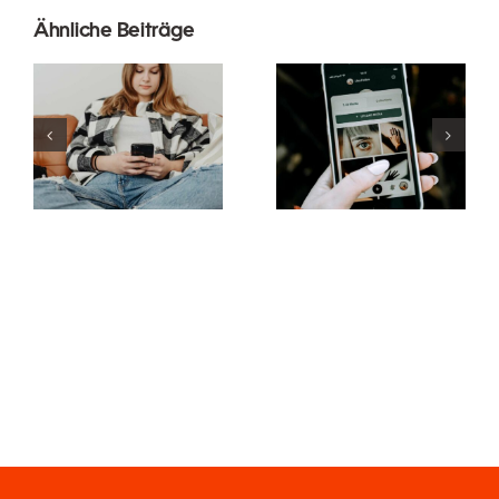
Innovative
Beste
Ähnliche Beiträge
Strategien
Praktiken für
zur
die
Steigerung
Verwendung
der
von
Sichtbarkeit
Augmented-
von
Reality-
Facebook-
Filtern in
Gruppen in
sozialen
diesem Jahr
Medien