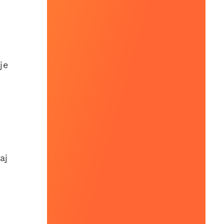
je
aj