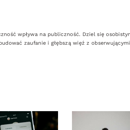
czność wpływa na publiczność. Dziel się osobisty
 budować zaufanie i głębszą więź z obserwującymi
lepsze praktyki