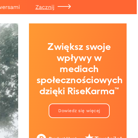
wersami
Zacznij
Zwiększ swoje
wpływy w
mediach
społecznościowych
dzięki RiseKarma™
Dowiedz się więcej