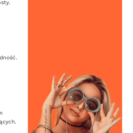
sty.
odność.
am
ących.