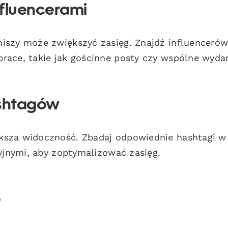
nfluencerami
iszy może zwiększyć zasięg. Znajdź influencerów
race, takie jak gościnne posty czy wspólne wydar
ashtagów
ksza widoczność. Zbadaj odpowiednie hashtagi w
cyjnymi, aby zoptymalizować zasięg.
e