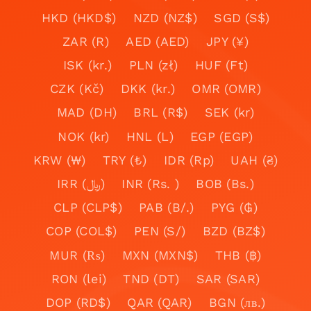
HKD (HKD$)
NZD (NZ$)
SGD (S$)
ZAR (R)
AED (AED)
JPY (¥)
ISK (kr.)
PLN (zł)
HUF (Ft)
CZK (Kč)
DKK (kr.)
OMR (OMR)
MAD (DH)
BRL (R$)
SEK (kr)
NOK (kr)
HNL (L)
EGP (EGP)
KRW (₩)
TRY (₺)
IDR (Rp)
UAH (₴)
IRR (﷼)
INR (Rs. )
BOB (Bs.)
CLP (CLP$)
PAB (B/.)
PYG (₲)
COP (COL$)
PEN (S/)
BZD (BZ$)
MUR (₨)
MXN (MXN$)
THB (฿)
RON (lei)
TND (DT)
SAR (SAR)
DOP (RD$)
QAR (QAR)
BGN (лв.)