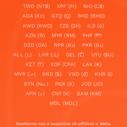
TWD (NT$)
XPF (Fr)
NIO (C$)
AOA (Kz)
GTQ (Q)
BHD (BHD)
KWD (KWD)
TZS (Sh)
ILS (₪)
AZN (₼)
MYR (RM)
PHP (₱)
DZD (DA)
NPR (₨)
PKR (₨)
ALL (L)
LKR (රු)
GEL (₾)
UYU ($U)
KZT (₸)
XOF (CFA)
LAK (₭)
MVR (.ރ)
BND ($)
VND (₫)
KHR (៛)
BTN (Nu.)
PGK (K)
JOD (JD)
AFN (؋)
CNY (¥)
BAM (KM)
MDL (MDL)
RiseKarma non è associata né affiliata a Meta,