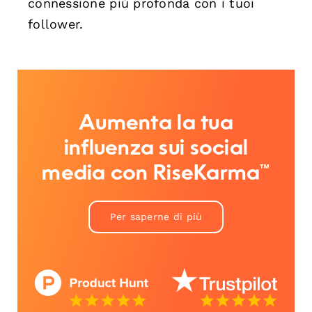
connessione più profonda con i tuoi
follower.
Aumenta la tua
influenza sui social
media con RiseKarma™
Per saperne di più