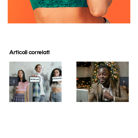
Articoli correlati
Migliori app
Come
di editing
nascondere i
video per
follower su
creare
LinkedIn per
capolavori
proteggere
su TikTok
la privacy