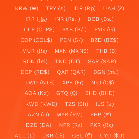
KRW (₩)
TRY (₺)
IDR (Rp)
UAH (₴)
IRR (﷼)
INR (Rs. )
BOB (Bs.)
CLP (CLP$)
PAB (B/.)
PYG (₲)
COP (COL$)
PEN (S/)
BZD (BZ$)
MUR (₨)
MXN (MXN$)
THB (฿)
RON (lei)
TND (DT)
SAR (SAR)
DOP (RD$)
QAR (QAR)
BGN (лв.)
TWD (NT$)
XPF (Fr)
NIO (C$)
AOA (Kz)
GTQ (Q)
BHD (BHD)
KWD (KWD)
TZS (Sh)
ILS (₪)
AZN (₼)
MYR (RM)
PHP (₱)
DZD (DA)
NPR (₨)
PKR (₨)
ALL (L)
LKR (රු)
GEL (₾)
UYU ($U)