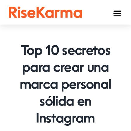
Skip
to
Toggl
content
Naviga
Instagram
TikTok
Top 10 secretos
YouTube
para crear una
Facebook
marca personal
Twitter (𝕏)
Otros
sólida en
Carrito
Instagram
Español