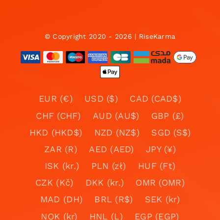
© Copyright 2020 - 2026 | RiseKarma
EUR (€)
USD ($)
CAD (CAD$)
CHF (CHF)
AUD (AU$)
GBP (£)
HKD (HKD$)
NZD (NZ$)
SGD (S$)
ZAR (R)
AED (AED)
JPY (¥)
ISK (kr.)
PLN (zł)
HUF (Ft)
CZK (Kč)
DKK (kr.)
OMR (OMR)
MAD (DH)
BRL (R$)
SEK (kr)
NOK (kr)
HNL (L)
EGP (EGP)