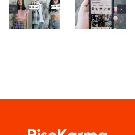
generadores
plataformas
de fuentes
para
de TikTok
programar
para
publicaciones
subtítulos
en redes
creativos
sociales