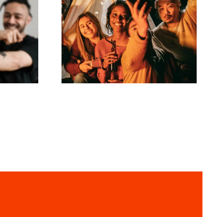
tody
Jak tworzyć viralowe
wyzwania na TikToku,
h
które angażują
na
publiczność?