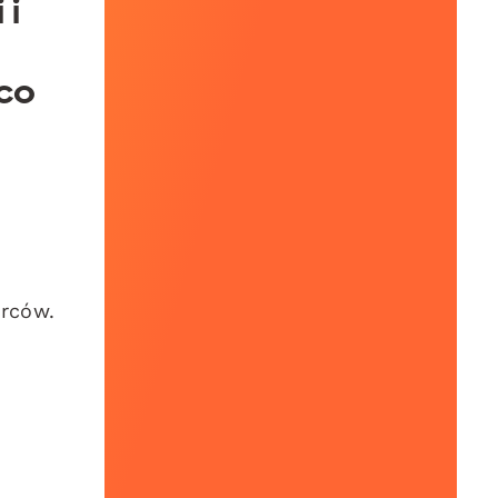
 i
co
orców.