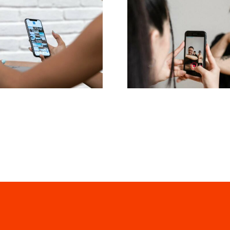
epsze 3 platformy
Skuteczne me
o znalezienia
usuwania
mysłów na UGC
negatywnyc
eści generowane
komentarzy 
z użytkowników)
Facebooku