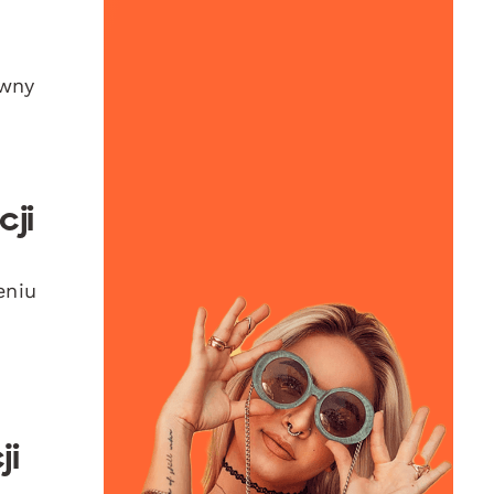
ywny
cji
eniu
a
ji