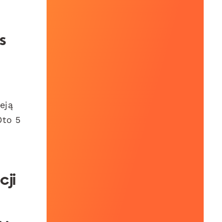
s
eją
Oto 5
cji