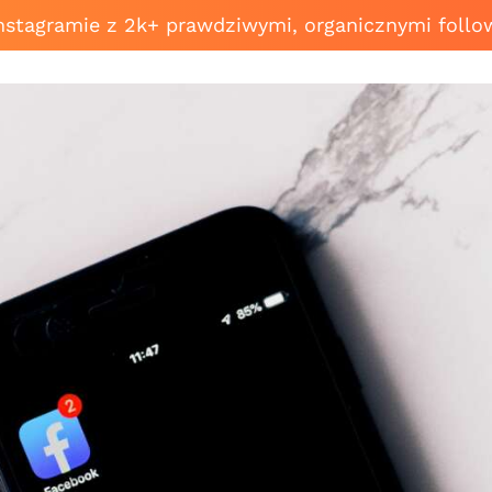
Instagramie z 2k+ prawdziwymi, organicznymi follo