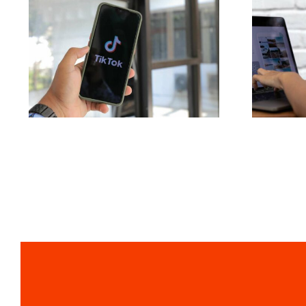
Maksymalizacja
Najl
zasięgu: Skuteczne
d
narzędzia do
po
publikacji
(tr
międzyplatformowych
prze
na 2024 rok