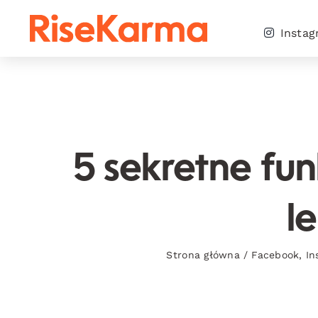
Skip
to
Insta
content
5 sekretne fu
l
Strona główna
/
Facebook
,
In