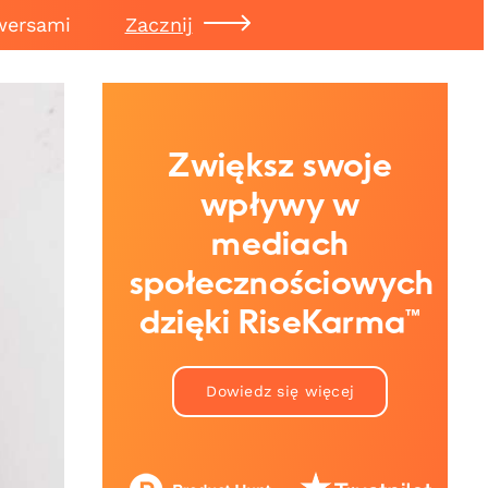
wersami
Zacznij
Zwiększ swoje
wpływy w
mediach
społecznościowych
dzięki RiseKarma™
Dowiedz się więcej