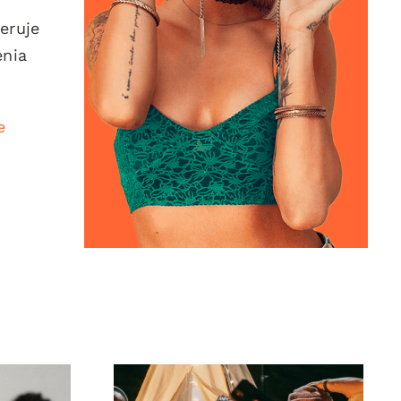
eruje
enia
e