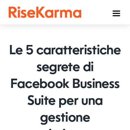
Skip
to
Toggl
content
Naviga
Instagram
TikTok
Le 5 caratteristiche
Facebook
segrete di
YouTube
Facebook Business
Twitter (𝕏)
Altri
Suite per una
Carrello
gestione
Italiano