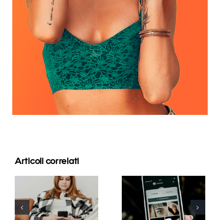
Articoli correlati
Strategie
Migliori
innovative
pratiche per
per
l’uso dei filtri
aumentare
in realtà