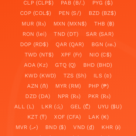
CLP (CLP$)
PAB (B/.)
PYG (₲)
COP (COL$)
PEN (S/)
BZD (BZ$)
MUR (₨)
MXN (MXN$)
THB (฿)
RON (lei)
TND (DT)
SAR (SAR)
DOP (RD$)
QAR (QAR)
BGN (лв.)
TWD (NT$)
XPF (Fr)
NIO (C$)
AOA (Kz)
GTQ (Q)
BHD (BHD)
KWD (KWD)
TZS (Sh)
ILS (₪)
AZN (₼)
MYR (RM)
PHP (₱)
DZD (DA)
NPR (₨)
PKR (₨)
ALL (L)
LKR (රු)
GEL (₾)
UYU ($U)
KZT (₸)
XOF (CFA)
LAK (₭)
MVR (.ރ)
BND ($)
VND (₫)
KHR (៛)