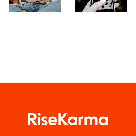
la visibilità
aumentata
dei gruppi
sui social
Facebook
media
quest’anno