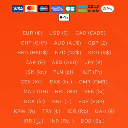
EUR (€)
USD ($)
CAD (CAD$)
CHF (CHF)
AUD (AU$)
GBP (£)
HKD (HKD$)
NZD (NZ$)
SGD (S$)
ZAR (R)
AED (AED)
JPY (¥)
ISK (kr.)
PLN (zł)
HUF (Ft)
CZK (Kč)
DKK (kr.)
OMR (OMR)
MAD (DH)
BRL (R$)
SEK (kr)
NOK (kr)
HNL (L)
EGP (EGP)
KRW (₩)
TRY (₺)
IDR (Rp)
UAH (₴)
IRR (﷼)
INR (Rs. )
BOB (Bs.)