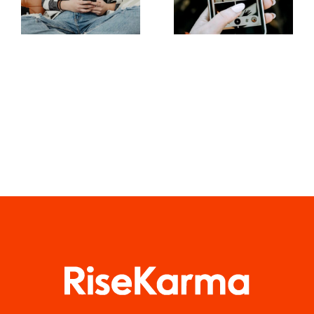
synligheden
augmented
af
reality-filtre
Facebook-
på sociale
grupper i år
medier