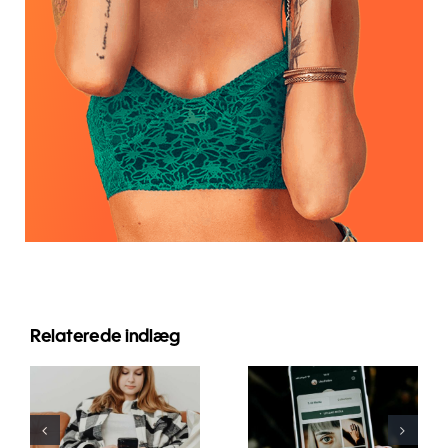
Relaterede indlæg
Innovative
Bedste
strategier til
praksis for
at øge
brug af