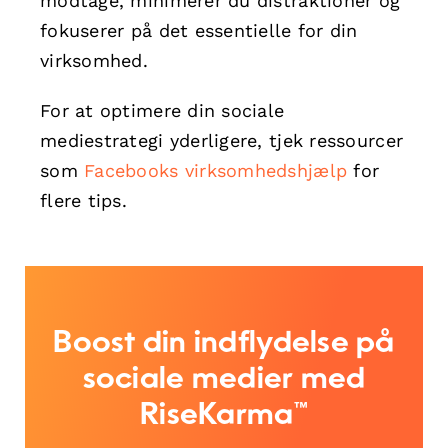
modtage, minimerer du distraktioner og
fokuserer på det essentielle for din
virksomhed.
For at optimere din sociale
mediestrategi yderligere, tjek ressourcer
som
Facebooks virksomhedshjælp
for
flere tips.
Boost din indflydelse på
sociale medier med
RiseKarma™