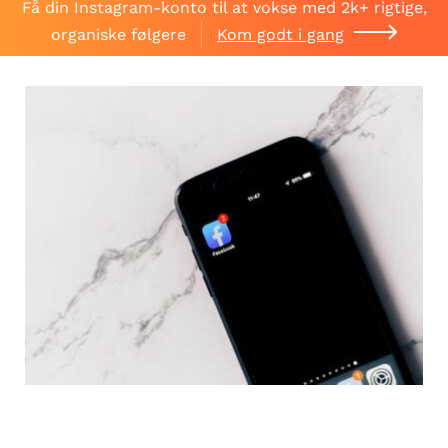
Få din Instagram-konto til at vokse med 2k+ rigtige,
organiske følgere
Kom godt i gang