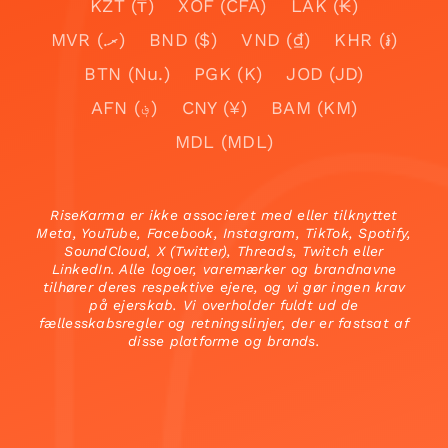
KZT (₸)
XOF (CFA)
LAK (₭)
MVR (.ރ)
BND ($)
VND (₫)
KHR (៛)
BTN (Nu.)
PGK (K)
JOD (JD)
AFN (؋)
CNY (¥)
BAM (KM)
MDL (MDL)
RiseKarma er ikke associeret med eller tilknyttet
Meta, YouTube, Facebook, Instagram, TikTok, Spotify,
SoundCloud, X (Twitter), Threads, Twitch eller
LinkedIn. Alle logoer, varemærker og brandnavne
tilhører deres respektive ejere, og vi gør ingen krav
på ejerskab. Vi overholder fuldt ud de
fællesskabsregler og retningslinjer, der er fastsat af
disse platforme og brands.