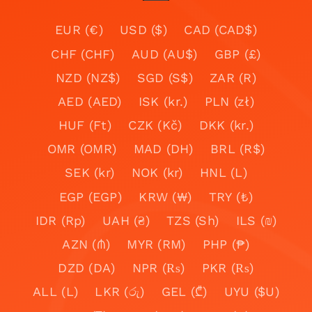
EUR (€)
USD ($)
CAD (CAD$)
CHF (CHF)
AUD (AU$)
GBP (£)
NZD (NZ$)
SGD (S$)
ZAR (R)
AED (AED)
ISK (kr.)
PLN (zł)
HUF (Ft)
CZK (Kč)
DKK (kr.)
OMR (OMR)
MAD (DH)
BRL (R$)
SEK (kr)
NOK (kr)
HNL (L)
EGP (EGP)
KRW (₩)
TRY (₺)
IDR (Rp)
UAH (₴)
TZS (Sh)
ILS (₪)
AZN (₼)
MYR (RM)
PHP (₱)
DZD (DA)
NPR (₨)
PKR (₨)
ALL (L)
LKR (රු)
GEL (₾)
UYU ($U)