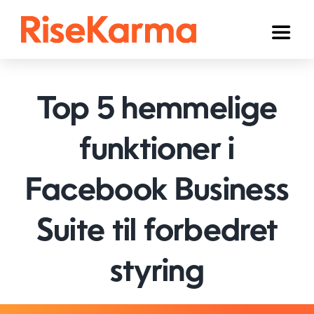
Skip
to
Toggl
content
Naviga
Instagram
Top 5 hemmelige
TikTok
Facebook
funktioner i
YouTube
Facebook Business
Twitter (𝕏)
Suite til forbedret
Andre
styring
Kurv
Dansk