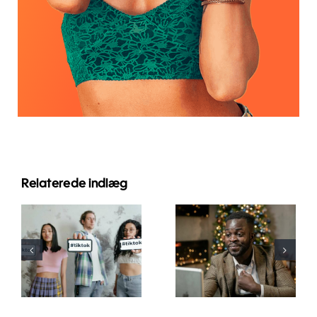
Relaterede indlæg
De bedste
Sådan
video-
skjuler du
redigeringsapps
følgere på
til at skabe
LinkedIn for
TikTok
at bevare
mesterværker
privatlivet