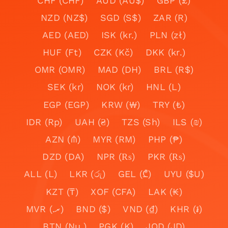
CHF (CHF)
AUD (AU$)
GBP (£)
NZD (NZ$)
SGD (S$)
ZAR (R)
AED (AED)
ISK (kr.)
PLN (zł)
HUF (Ft)
CZK (Kč)
DKK (kr.)
OMR (OMR)
MAD (DH)
BRL (R$)
SEK (kr)
NOK (kr)
HNL (L)
EGP (EGP)
KRW (₩)
TRY (₺)
IDR (Rp)
UAH (₴)
TZS (Sh)
ILS (₪)
AZN (₼)
MYR (RM)
PHP (₱)
DZD (DA)
NPR (₨)
PKR (₨)
ALL (L)
LKR (රු)
GEL (₾)
UYU ($U)
KZT (₸)
XOF (CFA)
LAK (₭)
MVR (.ރ)
BND ($)
VND (₫)
KHR (៛)
BTN (Nu.)
PGK (K)
JOD (JD)