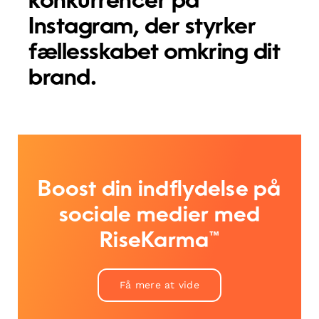
konkurrencer på
Instagram, der styrker
fællesskabet omkring dit
brand.
Boost din indflydelse på
sociale medier med
RiseKarma™
Få mere at vide