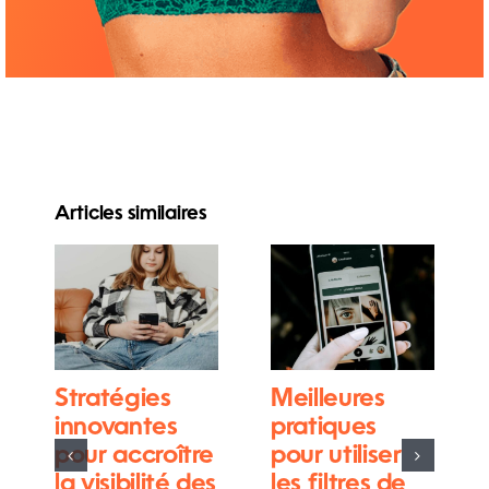
Articles similaires
Stratégies
Meilleures
innovantes
pratiques
pour accroître
pour utiliser
la visibilité des
les filtres de