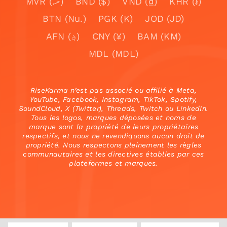
MVR (.ރ)
BND ($)
VND (₫)
KHR (៛)
BTN (Nu.)
PGK (K)
JOD (JD)
AFN (؋)
CNY (¥)
BAM (KM)
MDL (MDL)
RiseKarma n’est pas associé ou affilié à Meta,
YouTube, Facebook, Instagram, TikTok, Spotify,
SoundCloud, X (Twitter), Threads, Twitch ou LinkedIn.
Tous les logos, marques déposées et noms de
marque sont la propriété de leurs propriétaires
respectifs, et nous ne revendiquons aucun droit de
propriété. Nous respectons pleinement les règles
communautaires et les directives établies par ces
plateformes et marques.