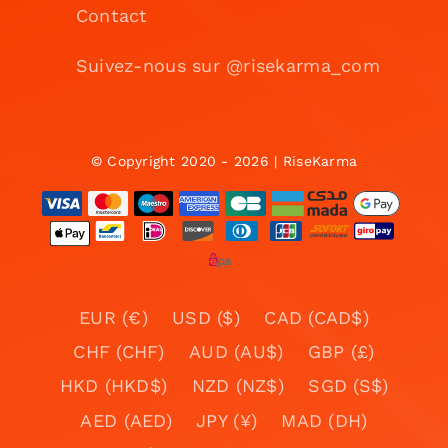
Contact
Suivez-nous sur @risekarma_com
© Copyright 2020 - 2026 | RiseKarma
EUR (€)
USD ($)
CAD (CAD$)
CHF (CHF)
AUD (AU$)
GBP (£)
HKD (HKD$)
NZD (NZ$)
SGD (S$)
AED (AED)
JPY (¥)
MAD (DH)