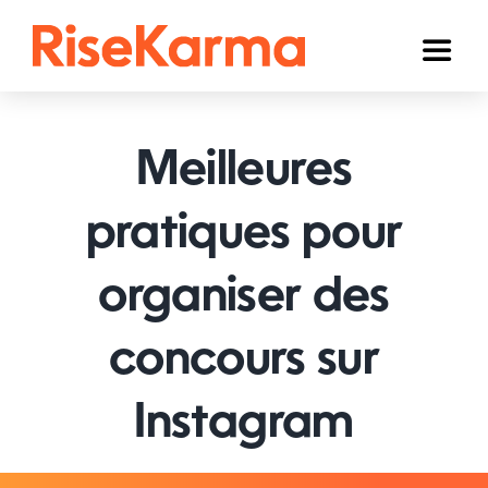
Skip
to
Toggl
content
Naviga
Instagram
Meilleures
TikTok
YouTube
pratiques pour
Facebook
organiser des
Twitter (𝕏)
concours sur
Autres
Instagram
Panier
Français