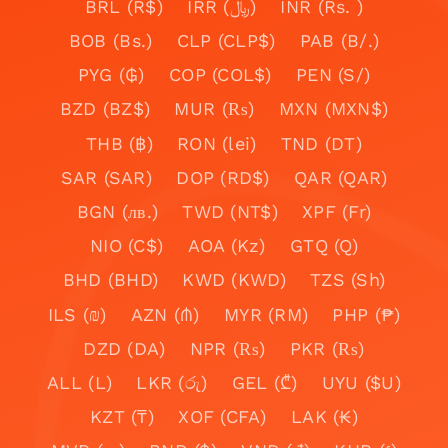
BRL (R$)
IRR (﷼)
INR (Rs. )
BOB (Bs.)
CLP (CLP$)
PAB (B/.)
PYG (₲)
COP (COL$)
PEN (S/)
BZD (BZ$)
MUR (₨)
MXN (MXN$)
THB (฿)
RON (lei)
TND (DT)
SAR (SAR)
DOP (RD$)
QAR (QAR)
BGN (лв.)
TWD (NT$)
XPF (Fr)
NIO (C$)
AOA (Kz)
GTQ (Q)
BHD (BHD)
KWD (KWD)
TZS (Sh)
ILS (₪)
AZN (₼)
MYR (RM)
PHP (₱)
DZD (DA)
NPR (₨)
PKR (₨)
ALL (L)
LKR (රු)
GEL (₾)
UYU ($U)
KZT (₸)
XOF (CFA)
LAK (₭)