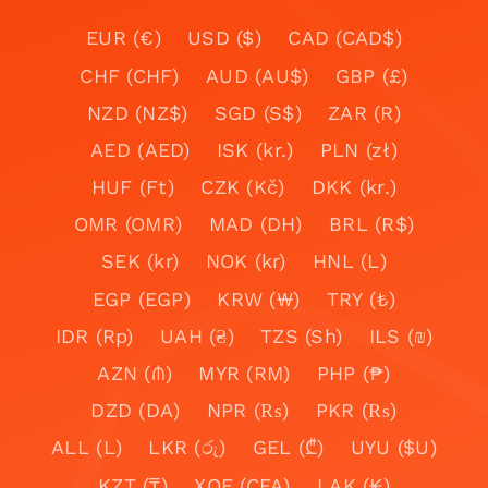
EUR (€)
USD ($)
CAD (CAD$)
CHF (CHF)
AUD (AU$)
GBP (£)
NZD (NZ$)
SGD (S$)
ZAR (R)
AED (AED)
ISK (kr.)
PLN (zł)
HUF (Ft)
CZK (Kč)
DKK (kr.)
OMR (OMR)
MAD (DH)
BRL (R$)
SEK (kr)
NOK (kr)
HNL (L)
EGP (EGP)
KRW (₩)
TRY (₺)
IDR (Rp)
UAH (₴)
TZS (Sh)
ILS (₪)
AZN (₼)
MYR (RM)
PHP (₱)
DZD (DA)
NPR (₨)
PKR (₨)
ALL (L)
LKR (රු)
GEL (₾)
UYU ($U)
KZT (₸)
XOF (CFA)
LAK (₭)