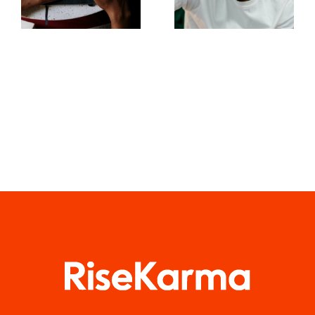
Forstå
fængende
TikTok
Facebook-
Algoritmen
opslag