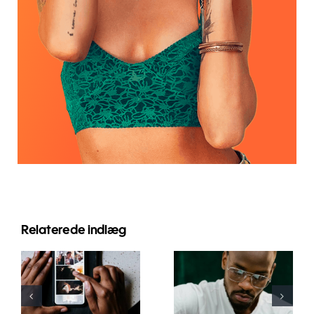
Relaterede indlæg
Bedste apps
Top 17
til at
Avancerede
animere
Tips til at
fotos til