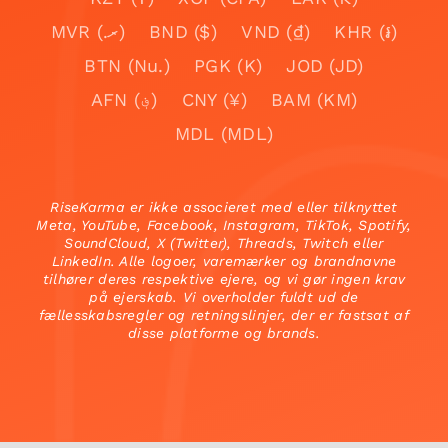
MVR (.ރ)
BND ($)
VND (₫)
KHR (៛)
BTN (Nu.)
PGK (K)
JOD (JD)
AFN (؋)
CNY (¥)
BAM (KM)
MDL (MDL)
RiseKarma er ikke associeret med eller tilknyttet
Meta, YouTube, Facebook, Instagram, TikTok, Spotify,
SoundCloud, X (Twitter), Threads, Twitch eller
LinkedIn. Alle logoer, varemærker og brandnavne
tilhører deres respektive ejere, og vi gør ingen krav
på ejerskab. Vi overholder fuldt ud de
fællesskabsregler og retningslinjer, der er fastsat af
disse platforme og brands.