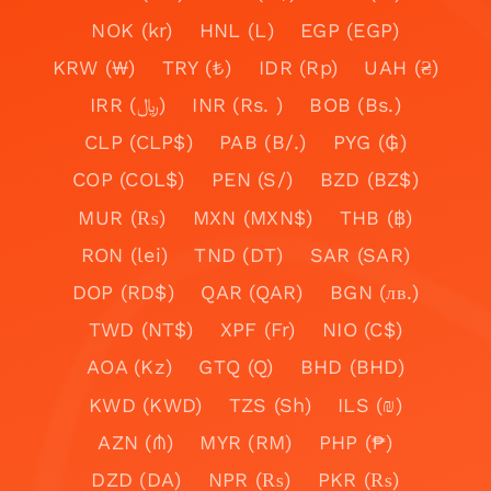
NOK (kr)
HNL (L)
EGP (EGP)
KRW (₩)
TRY (₺)
IDR (Rp)
UAH (₴)
IRR (﷼)
INR (Rs. )
BOB (Bs.)
CLP (CLP$)
PAB (B/.)
PYG (₲)
COP (COL$)
PEN (S/)
BZD (BZ$)
MUR (₨)
MXN (MXN$)
THB (฿)
RON (lei)
TND (DT)
SAR (SAR)
DOP (RD$)
QAR (QAR)
BGN (лв.)
TWD (NT$)
XPF (Fr)
NIO (C$)
AOA (Kz)
GTQ (Q)
BHD (BHD)
KWD (KWD)
TZS (Sh)
ILS (₪)
AZN (₼)
MYR (RM)
PHP (₱)
DZD (DA)
NPR (₨)
PKR (₨)