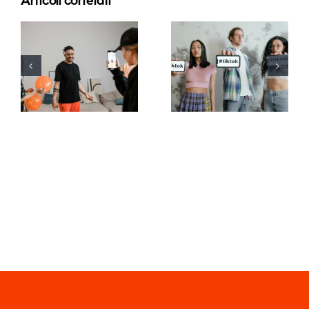
Articoli correlati
Migliori app
Le 21
di editing
domande
video per
più cercate
creare
sulle reti
capolavori
sociali
su TikTok