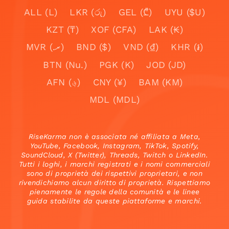
ALL (L)
LKR (රු)
GEL (₾)
UYU ($U)
KZT (₸)
XOF (CFA)
LAK (₭)
MVR (.ރ)
BND ($)
VND (₫)
KHR (៛)
BTN (Nu.)
PGK (K)
JOD (JD)
AFN (؋)
CNY (¥)
BAM (KM)
MDL (MDL)
RiseKarma non è associata né affiliata a Meta,
YouTube, Facebook, Instagram, TikTok, Spotify,
SoundCloud, X (Twitter), Threads, Twitch o LinkedIn.
Tutti i loghi, i marchi registrati e i nomi commerciali
sono di proprietà dei rispettivi proprietari, e non
rivendichiamo alcun diritto di proprietà. Rispettiamo
pienamente le regole della comunità e le linee
guida stabilite da queste piattaforme e marchi.