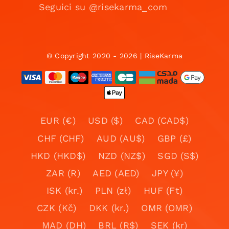
Seguici su @risekarma_com
© Copyright 2020 - 2026 | RiseKarma
EUR (€)
USD ($)
CAD (CAD$)
CHF (CHF)
AUD (AU$)
GBP (£)
HKD (HKD$)
NZD (NZ$)
SGD (S$)
ZAR (R)
AED (AED)
JPY (¥)
ISK (kr.)
PLN (zł)
HUF (Ft)
CZK (Kč)
DKK (kr.)
OMR (OMR)
MAD (DH)
BRL (R$)
SEK (kr)