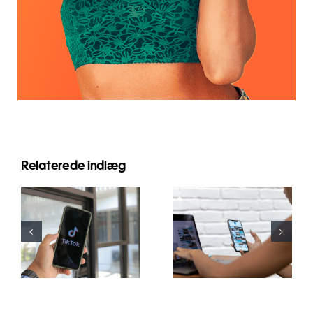
Relaterede indlæg
Top 3
Maksimer
platforme til
Rækkevidde:
at finde
Effektive
idéer til
Tværplatforms
brugergenereret
Postværktøjer
indhold
til 2024
(UGC)