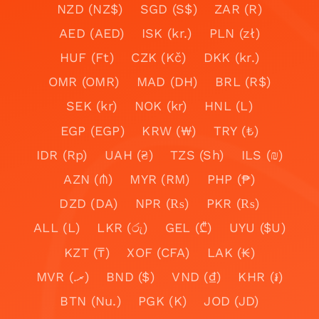
NZD (NZ$)
SGD (S$)
ZAR (R)
AED (AED)
ISK (kr.)
PLN (zł)
HUF (Ft)
CZK (Kč)
DKK (kr.)
OMR (OMR)
MAD (DH)
BRL (R$)
SEK (kr)
NOK (kr)
HNL (L)
EGP (EGP)
KRW (₩)
TRY (₺)
IDR (Rp)
UAH (₴)
TZS (Sh)
ILS (₪)
AZN (₼)
MYR (RM)
PHP (₱)
DZD (DA)
NPR (₨)
PKR (₨)
ALL (L)
LKR (රු)
GEL (₾)
UYU ($U)
KZT (₸)
XOF (CFA)
LAK (₭)
MVR (.ރ)
BND ($)
VND (₫)
KHR (៛)
BTN (Nu.)
PGK (K)
JOD (JD)