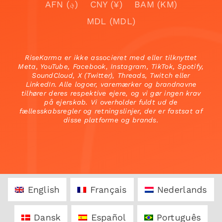
AFN (؋)
CNY (¥)
BAM (KM)
MDL (MDL)
RiseKarma er ikke associeret med eller tilknyttet
Meta, YouTube, Facebook, Instagram, TikTok, Spotify,
SoundCloud, X (Twitter), Threads, Twitch eller
LinkedIn. Alle logoer, varemærker og brandnavne
tilhører deres respektive ejere, og vi gør ingen krav
på ejerskab. Vi overholder fuldt ud de
fællesskabsregler og retningslinjer, der er fastsat af
disse platforme og brands.
English
Français
Nederlands
Dansk
Español
Português