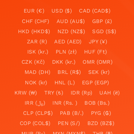
EUR (€)
USD ($)
CAD (CAD$)
CHF (CHF)
AUD (AU$)
GBP (£)
HKD (HKD$)
NZD (NZ$)
SGD (S$)
ZAR (R)
AED (AED)
JPY (¥)
ISK (kr.)
PLN (zł)
HUF (Ft)
CZK (Kč)
DKK (kr.)
OMR (OMR)
MAD (DH)
BRL (R$)
SEK (kr)
NOK (kr)
HNL (L)
EGP (EGP)
KRW (₩)
TRY (₺)
IDR (Rp)
UAH (₴)
IRR (﷼)
INR (Rs. )
BOB (Bs.)
CLP (CLP$)
PAB (B/.)
PYG (₲)
COP (COL$)
PEN (S/)
BZD (BZ$)
MUR (₨)
MXN (MXN$)
THB (฿)