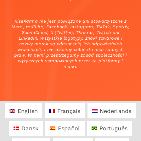
RiseKarma nie jest powiązane ani stowarzyszone z
Meta, YouTube, Facebook, Instagram, TikTok, Spotify,
SoundCloud, X (Twitter), Threads, Twitch ani
LinkedIn. Wszystkie logotypy, znaki towarowe i
nazwy marek są własnością ich odpowiednich
właścicieli, i nie rościmy sobie do nich żadnych
praw. W pełni przestrzegamy zasad społeczności i
wytycznych ustanowionych przez te platformy i
marki.
English
Français
Nederlands
Dansk
Español
Português