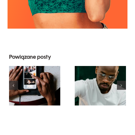
Powiązane posty
Najlepsze
Top 17
aplikacje do
zaawansowanyc
animacji
wskazówek
zdjęć na
dotyczących
angażujące
zrozumienia
posty na
algorytmu
Facebooku
TikTok