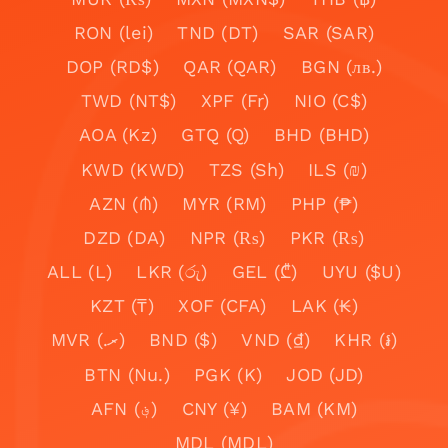
RON (lei)
TND (DT)
SAR (SAR)
DOP (RD$)
QAR (QAR)
BGN (лв.)
TWD (NT$)
XPF (Fr)
NIO (C$)
AOA (Kz)
GTQ (Q)
BHD (BHD)
KWD (KWD)
TZS (Sh)
ILS (₪)
AZN (₼)
MYR (RM)
PHP (₱)
DZD (DA)
NPR (₨)
PKR (₨)
ALL (L)
LKR (රු)
GEL (₾)
UYU ($U)
KZT (₸)
XOF (CFA)
LAK (₭)
MVR (.ރ)
BND ($)
VND (₫)
KHR (៛)
BTN (Nu.)
PGK (K)
JOD (JD)
AFN (؋)
CNY (¥)
BAM (KM)
MDL (MDL)