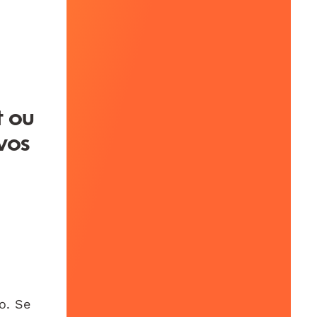
t ou
vos
o. Se