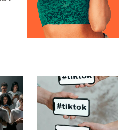
iar
Melhores
is no
configurações de
ue
privacidade do TikTok
em 2024