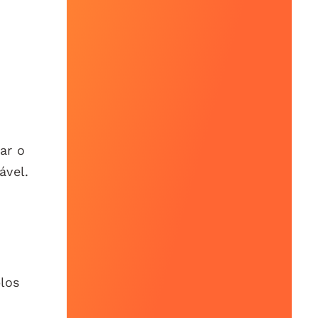
ar o
ável.
los