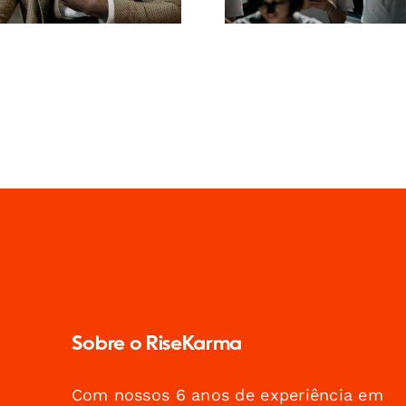
Sobre o RiseKarma
Com nossos 6 anos de experiência em