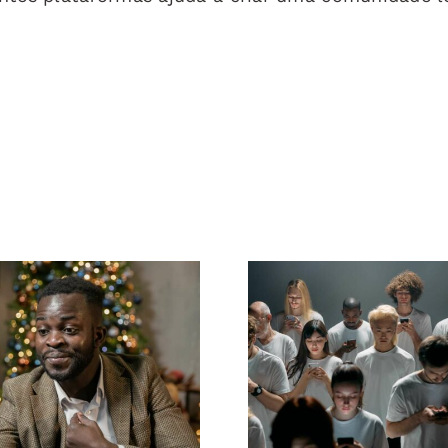
Como ocultar
Dicas para cr
eguidores no
anúncios incríve
edIn para manter
Facebook q
a privacidade
convertem