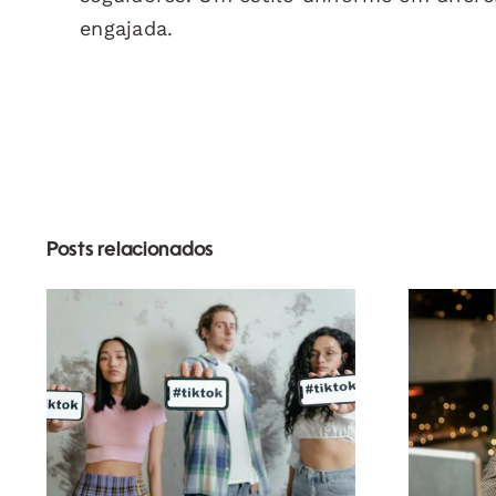
engajada.
Posts relacionados
Melhores aplicativos
de edição de vídeo
s
para criar obras-
Link
primas no TikTok