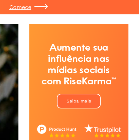
Comece
Aumente sua
influência nas
mídias sociais
com RiseKarma™
Saiba mais