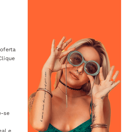
oferta
Clique
e-se
eal e