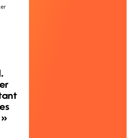
ter
.
er
tant
les
 »