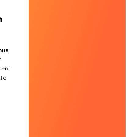
m
nus,
n
ment
tte