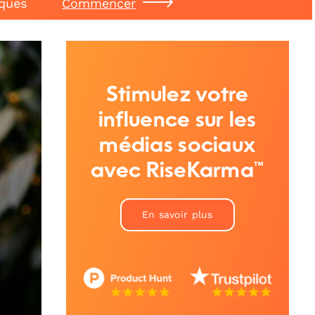
iques
Commencer
Stimulez votre
influence sur les
médias sociaux
avec RiseKarma™
En savoir plus