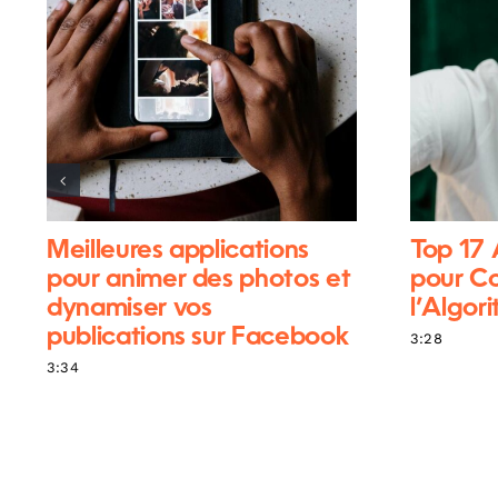
Meilleures applications
Top 17
pour animer des photos et
pour C
dynamiser vos
l’Algor
publications sur Facebook
3:28
3:34