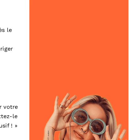
ès le
riger
r votre
ttez-le
sif ! »