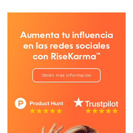
Aumenta tu influencia
en las redes sociales
con RiseKarma™
Obtén más información