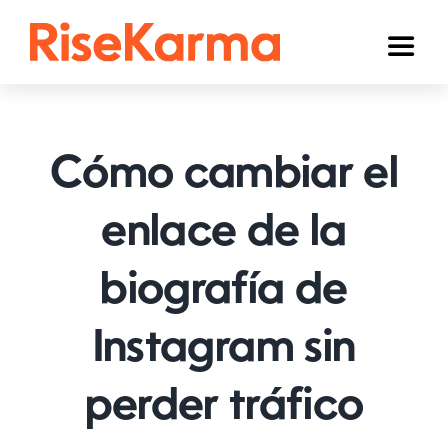
Skip
to
Toggl
content
Naviga
Instagram
TikTok
Cómo cambiar el
YouTube
enlace de la
Facebook
biografía de
Twitter (𝕏)
Otros
Instagram sin
Carrito
perder tráfico
Español