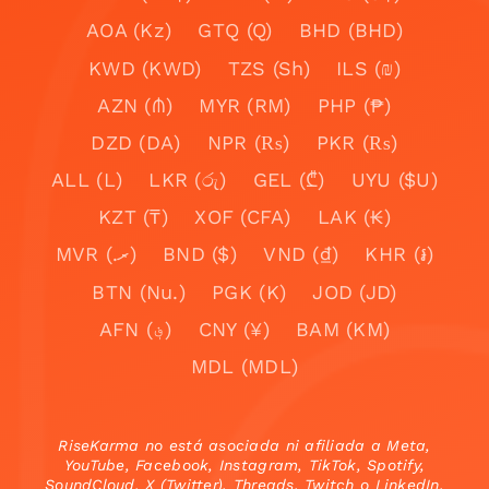
AOA (Kz)
GTQ (Q)
BHD (BHD)
KWD (KWD)
TZS (Sh)
ILS (₪)
AZN (₼)
MYR (RM)
PHP (₱)
DZD (DA)
NPR (₨)
PKR (₨)
ALL (L)
LKR (රු)
GEL (₾)
UYU ($U)
KZT (₸)
XOF (CFA)
LAK (₭)
MVR (.ރ)
BND ($)
VND (₫)
KHR (៛)
BTN (Nu.)
PGK (K)
JOD (JD)
AFN (؋)
CNY (¥)
BAM (KM)
MDL (MDL)
RiseKarma no está asociada ni afiliada a Meta,
YouTube, Facebook, Instagram, TikTok, Spotify,
SoundCloud, X (Twitter), Threads, Twitch o LinkedIn.