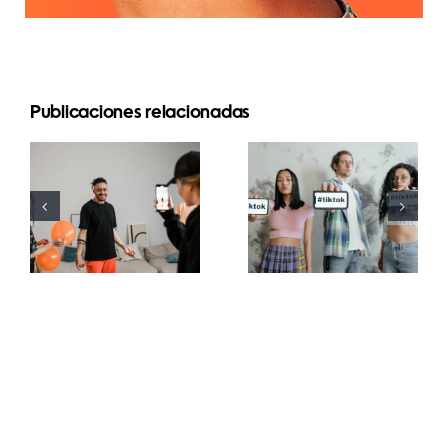
Publicaciones relacionadas
Las 21
Mejores
preguntas
aplicaciones
más
de edición
buscadas
de video
sobre las
para crear
redes
masterpieces
sociales
en TikTok