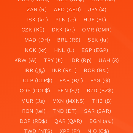
ZAR (R)
AED (AED)
JPY (¥)
ISK (kr.)
PLN (zł)
HUF (Ft)
CZK (Kč)
DKK (kr.)
OMR (OMR)
MAD (DH)
BRL (R$)
SEK (kr)
NOK (kr)
HNL (L)
EGP (EGP)
KRW (₩)
TRY (₺)
IDR (Rp)
UAH (₴)
IRR (﷼)
INR (Rs. )
BOB (Bs.)
CLP (CLP$)
PAB (B/.)
PYG (₲)
COP (COL$)
PEN (S/)
BZD (BZ$)
MUR (₨)
MXN (MXN$)
THB (฿)
RON (lei)
TND (DT)
SAR (SAR)
DOP (RD$)
QAR (QAR)
BGN (лв.)
TWD (NT$)
XPF (Fr)
NIO (C$)