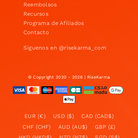
Reembolsos
Recursos
Programa de Afiliados
Contacto
Síguenos en @risekarma_com
© Copyright 2020 - 2026 | RiseKarma
EUR (€)
USD ($)
CAD (CAD$)
CHF (CHF)
AUD (AU$)
GBP (£)
HKD (HKD$)
NZD (NZ$)
SGD (S$)