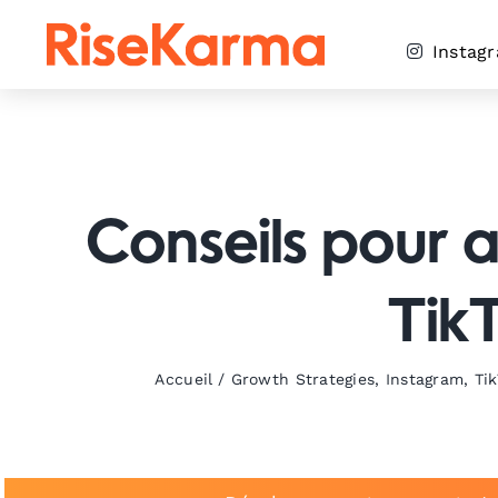
Skip
to
Instag
content
Conseils pour am
TikT
Accueil
/
Growth Strategies
,
Instagram
,
Ti