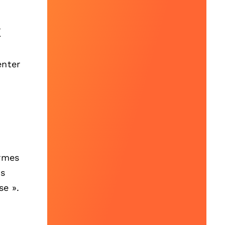
k
enter
ermes
es
se ».