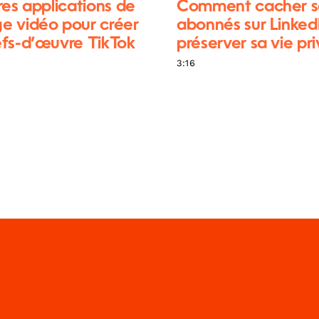
res applications de
Comment cacher s
e vidéo pour créer
abonnés sur Linked
fs-d’œuvre TikTok
préserver sa vie pr
3:16