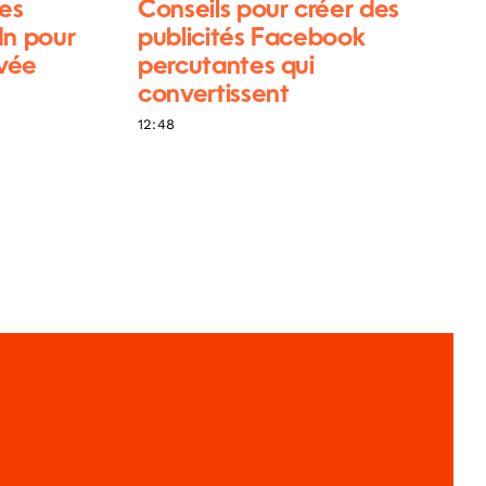
es
Conseils pour créer des
In pour
publicités Facebook
ivée
percutantes qui
convertissent
12:48