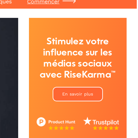
iques
Commencer
Stimulez votre
influence sur les
médias sociaux
avec RiseKarma™
En savoir plus