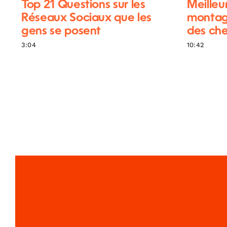
Top 21 Questions sur les
Meilleu
Réseaux Sociaux que les
montag
gens se posent
des che
3:04
10:42