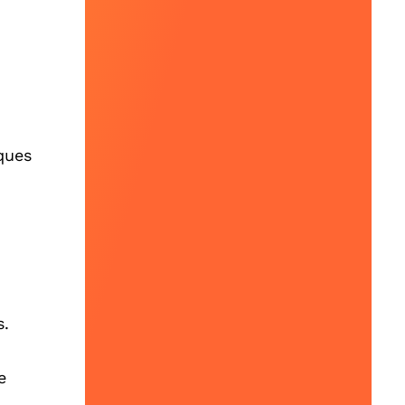
ques
s.
e