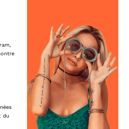
gram,
montre
nnées
t du