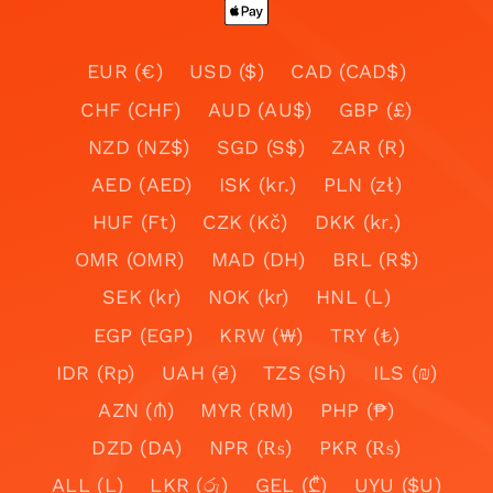
EUR (€)
USD ($)
CAD (CAD$)
CHF (CHF)
AUD (AU$)
GBP (£)
NZD (NZ$)
SGD (S$)
ZAR (R)
AED (AED)
ISK (kr.)
PLN (zł)
HUF (Ft)
CZK (Kč)
DKK (kr.)
OMR (OMR)
MAD (DH)
BRL (R$)
SEK (kr)
NOK (kr)
HNL (L)
EGP (EGP)
KRW (₩)
TRY (₺)
IDR (Rp)
UAH (₴)
TZS (Sh)
ILS (₪)
AZN (₼)
MYR (RM)
PHP (₱)
DZD (DA)
NPR (₨)
PKR (₨)
ALL (L)
LKR (රු)
GEL (₾)
UYU ($U)