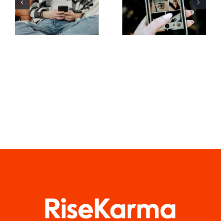
at øge
brug af
synligheden
augmented
af
reality-filtre
Facebook-
på sociale
grupper i år
medier