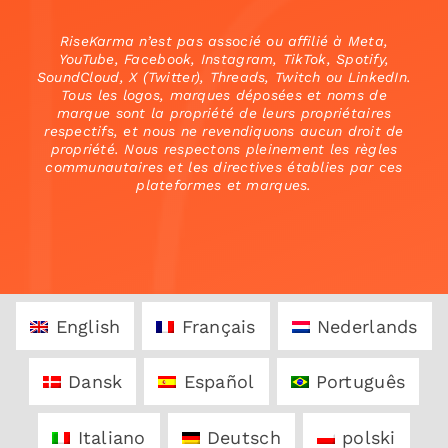
RiseKarma n’est pas associé ou affilié à Meta,
YouTube, Facebook, Instagram, TikTok, Spotify,
SoundCloud, X (Twitter), Threads, Twitch ou LinkedIn.
Tous les logos, marques déposées et noms de
marque sont la propriété de leurs propriétaires
respectifs, et nous ne revendiquons aucun droit de
propriété. Nous respectons pleinement les règles
communautaires et les directives établies par ces
plateformes et marques.
English
Français
Nederlands
Dansk
Español
Português
Italiano
Deutsch
polski