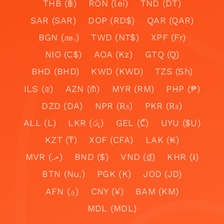
THB (฿)
RON (lei)
TND (DT)
SAR (SAR)
DOP (RD$)
QAR (QAR)
BGN (лв.)
TWD (NT$)
XPF (Fr)
NIO (C$)
AOA (Kz)
GTQ (Q)
BHD (BHD)
KWD (KWD)
TZS (Sh)
ILS (₪)
AZN (₼)
MYR (RM)
PHP (₱)
DZD (DA)
NPR (₨)
PKR (₨)
ALL (L)
LKR (රු)
GEL (₾)
UYU ($U)
KZT (₸)
XOF (CFA)
LAK (₭)
MVR (.ރ)
BND ($)
VND (₫)
KHR (៛)
BTN (Nu.)
PGK (K)
JOD (JD)
AFN (؋)
CNY (¥)
BAM (KM)
MDL (MDL)