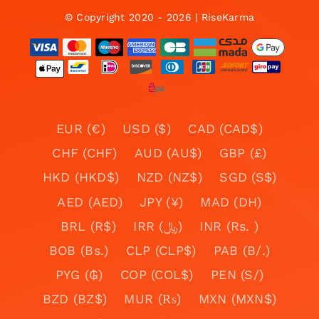
© Copyright 2020 - 2026 | RiseKarma
EUR (€)
USD ($)
CAD (CAD$)
CHF (CHF)
AUD (AU$)
GBP (£)
HKD (HKD$)
NZD (NZ$)
SGD (S$)
AED (AED)
JPY (¥)
MAD (DH)
BRL (R$)
IRR (﷼)
INR (Rs. )
BOB (Bs.)
CLP (CLP$)
PAB (B/.)
PYG (₲)
COP (COL$)
PEN (S/)
BZD (BZ$)
MUR (₨)
MXN (MXN$)