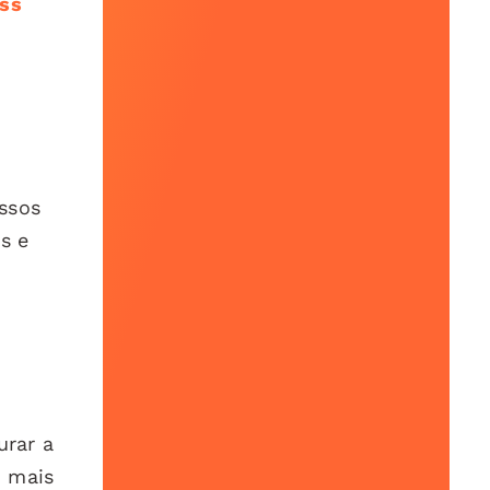
ess
ssos
s e
urar a
o mais