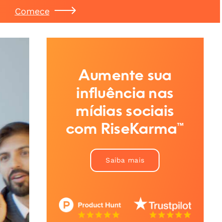
Comece
Aumente sua
influência nas
mídias sociais
com RiseKarma™
Saiba mais