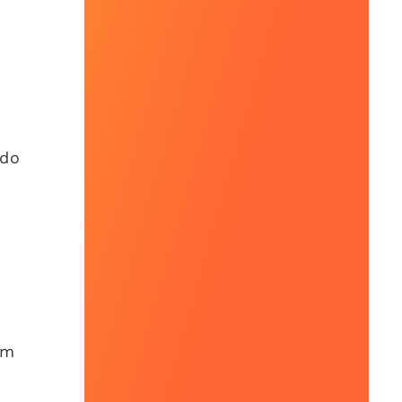
ndo
um