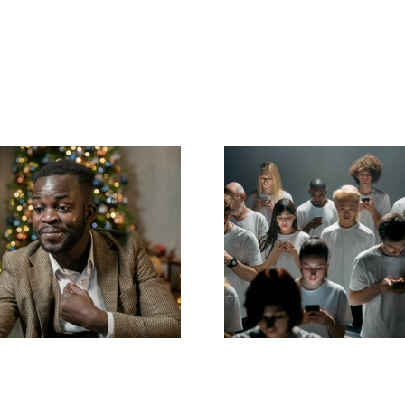
Como ocultar
Dicas para cr
eguidores no
anúncios incríve
edIn para manter
Facebook q
a privacidade
convertem