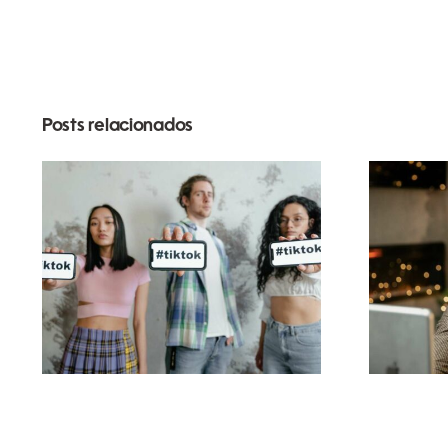
Posts relacionados
Melhores aplicativos
de edição de vídeo
s
para criar obras-
Link
primas no TikTok