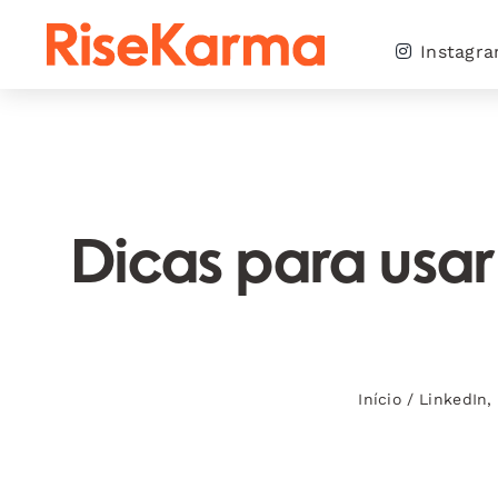
Skip
to
Instagr
content
Dicas para usar
Início
/
LinkedIn
,