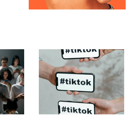
iar
Melhores
is no
configurações de
ue
privacidade do TikTok
em 2024