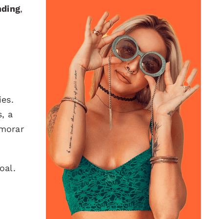
nding
,
es.
, a
imorar
oal.