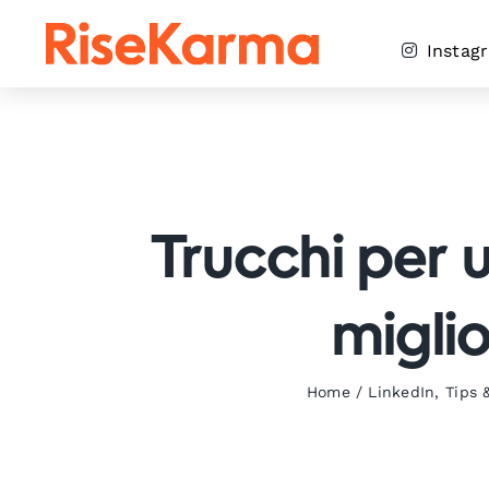
Skip
to
Instag
content
Trucchi per u
miglio
Home
/
LinkedIn
,
Tips 