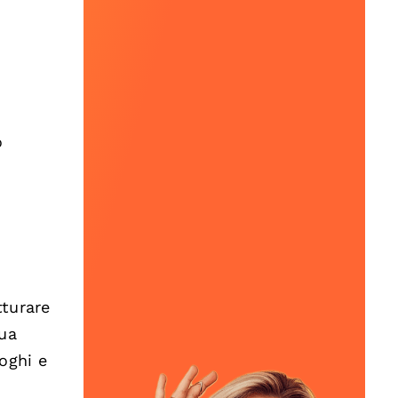
o
tturare
tua
oghi e