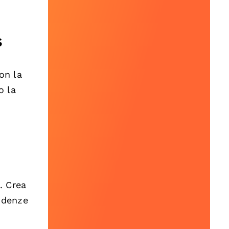
s
on la
o la
. Crea
endenze