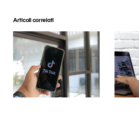
Articoli correlati
Massimizzare la
portata: Strumenti
pi
efficaci per la
tro
pubblicazione su più
(Con
piattaforme nel 2024