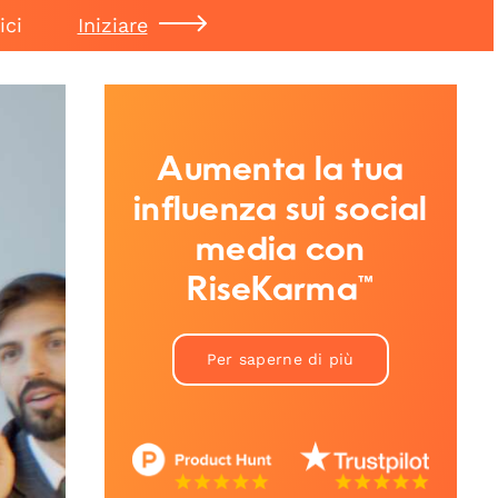
ici
Iniziare
Aumenta la tua
influenza sui social
media con
RiseKarma™
Per saperne di più