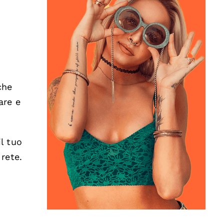
che
are e
l tuo
 rete.