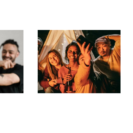
Come creare sfide
 per
virali su TikTok che
enti
coinvolgano il tuo
ebook
pubblico?