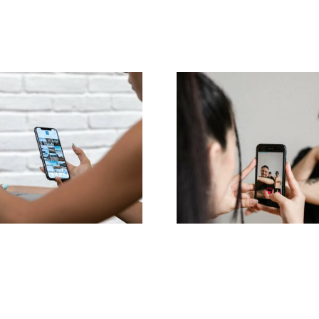
Le 3 migliori
attaforme per
Metodi efficaci
vare idee di UGC
rimuovere comm
tenuti Generati
negativi su Fac
dagli Utenti)