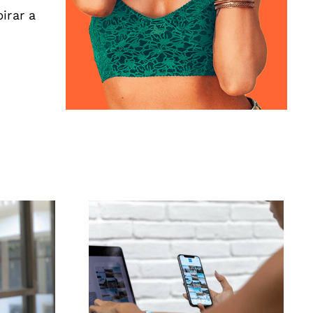
irar a
Las 3 mejores
ance:
plataformas para
s
encontrar ideas de
e
UGC (Contenido
uzada