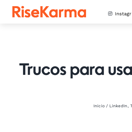
Skip
to
Instag
content
Trucos para usar
Inicio
/
LinkedIn
,