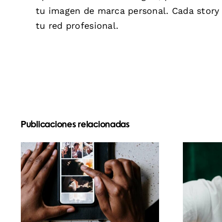
tu imagen de marca personal. Cada story 
tu red profesional.
Publicaciones relacionadas
L
Las mejores apps
para animar fotos y
a
crear publicaciones
atractivas en