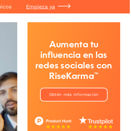
nicos
Empieza ya
Aumenta tu
influencia en las
redes sociales con
RiseKarma™
Obtén más información