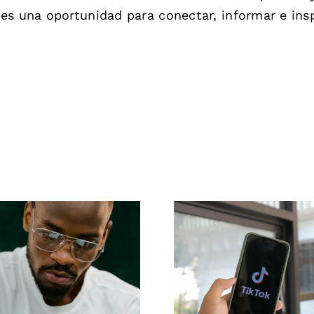
es una oportunidad para conectar, informar e insp
as 17 mejores
Maximizar el alc
estrategias
Herramienta
vanzadas para
efectivas d
mejorar la
publicación cr