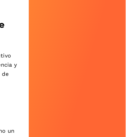
e
tivo
encia y
s de
omo un