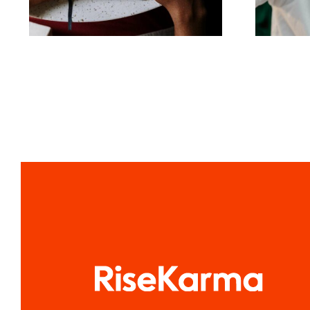
co
Facebook
alg