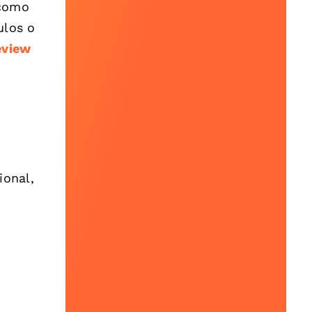
 como
ulos o
eview
ional,