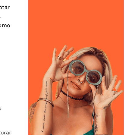
ptar
.
como
u
jorar