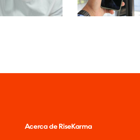
mprensión del
para 2024
oritmo de TikTok
Acerca de RiseKarma