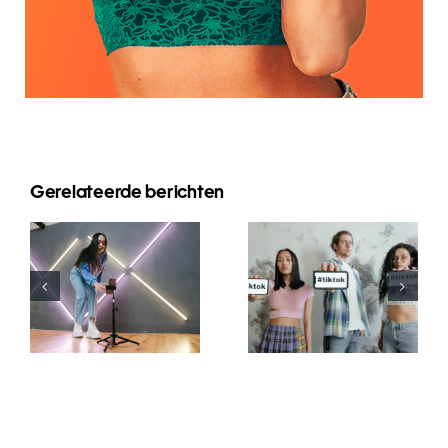
Gerelateerde berichten
Top 5
Methoden
zur
Die besten
Steigerung
TikTok-
der
Schriftgenerator
organischen
für kreative
Reichweite
Bildunterschrifte
auf
Facebook