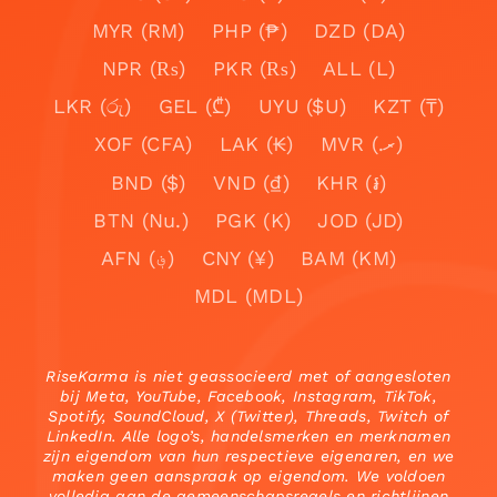
MYR (RM)
PHP (₱)
DZD (DA)
NPR (₨)
PKR (₨)
ALL (L)
LKR (රු)
GEL (₾)
UYU ($U)
KZT (₸)
XOF (CFA)
LAK (₭)
MVR (.ރ)
BND ($)
VND (₫)
KHR (៛)
BTN (Nu.)
PGK (K)
JOD (JD)
AFN (؋)
CNY (¥)
BAM (KM)
MDL (MDL)
RiseKarma is niet geassocieerd met of aangesloten
bij Meta, YouTube, Facebook, Instagram, TikTok,
Spotify, SoundCloud, X (Twitter), Threads, Twitch of
LinkedIn. Alle logo’s, handelsmerken en merknamen
zijn eigendom van hun respectieve eigenaren, en we
maken geen aanspraak op eigendom. We voldoen
volledig aan de gemeenschapsregels en richtlijnen