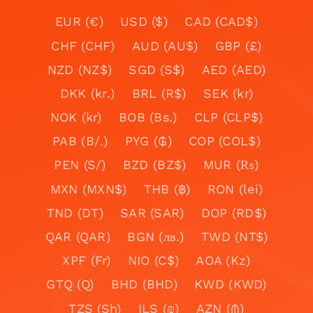
EUR (€)
USD ($)
CAD (CAD$)
CHF (CHF)
AUD (AU$)
GBP (£)
NZD (NZ$)
SGD (S$)
AED (AED)
DKK (kr.)
BRL (R$)
SEK (kr)
NOK (kr)
BOB (Bs.)
CLP (CLP$)
PAB (B/.)
PYG (₲)
COP (COL$)
PEN (S/)
BZD (BZ$)
MUR (₨)
MXN (MXN$)
THB (฿)
RON (lei)
TND (DT)
SAR (SAR)
DOP (RD$)
QAR (QAR)
BGN (лв.)
TWD (NT$)
XPF (Fr)
NIO (C$)
AOA (Kz)
GTQ (Q)
BHD (BHD)
KWD (KWD)
TZS (Sh)
ILS (₪)
AZN (₼)