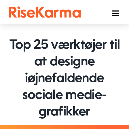
Skip
to
Toggl
content
Naviga
Instagram
Top 25 værktøjer til
TikTok
Facebook
at designe
YouTube
iøjnefaldende
Twitter (𝕏)
sociale medie-
Andre
grafikker
Kurv
Dansk