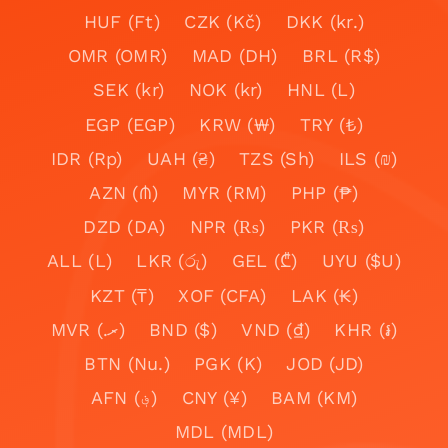
HUF (Ft)
CZK (Kč)
DKK (kr.)
OMR (OMR)
MAD (DH)
BRL (R$)
SEK (kr)
NOK (kr)
HNL (L)
EGP (EGP)
KRW (₩)
TRY (₺)
IDR (Rp)
UAH (₴)
TZS (Sh)
ILS (₪)
AZN (₼)
MYR (RM)
PHP (₱)
DZD (DA)
NPR (₨)
PKR (₨)
ALL (L)
LKR (රු)
GEL (₾)
UYU ($U)
KZT (₸)
XOF (CFA)
LAK (₭)
MVR (.ރ)
BND ($)
VND (₫)
KHR (៛)
BTN (Nu.)
PGK (K)
JOD (JD)
AFN (؋)
CNY (¥)
BAM (KM)
MDL (MDL)