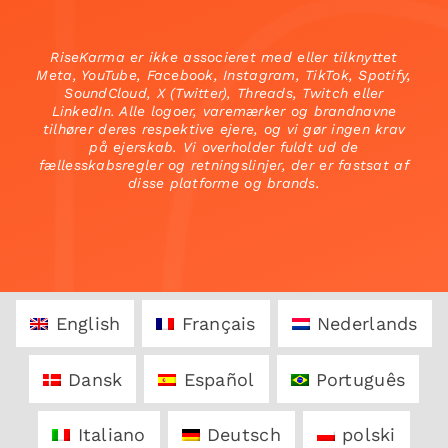
RiseKarma er ikke associeret med eller tilknyttet
Meta, YouTube, Facebook, Instagram, TikTok, Spotify,
SoundCloud, X (Twitter), Threads, Twitch eller
LinkedIn. Alle logoer, varemærker og brandnavne
tilhører deres respektive ejere, og vi gør ingen krav
på ejerskab. Vi overholder fuldt ud de
fællesskabsregler og retningslinjer, der er fastsat af
disse platforme og brands.
English
Français
Nederlands
Dansk
Español
Português
Italiano
Deutsch
polski