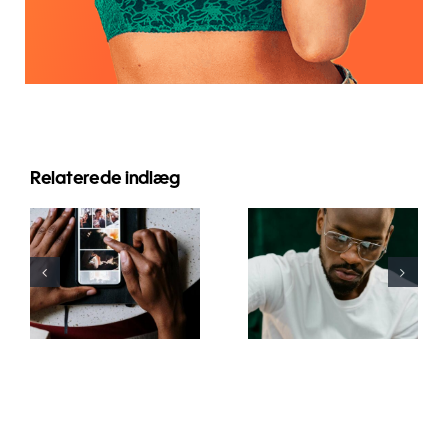
Relaterede indlæg
Bedste apps
Top 17
til at
Avancerede
animere
Tips til at
fotos til
Forstå
fængende
TikTok
Facebook-
Algoritmen
opslag