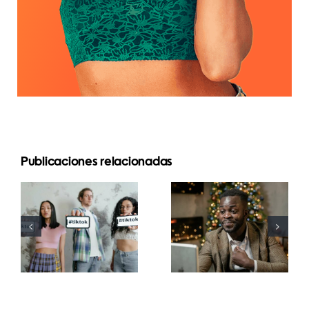
Publicaciones relacionadas
Mejores
Cómo
aplicaciones
ocultar
de edición
seguidores
de video
en LinkedIn
para crear
para
masterpieces
preservar la
en TikTok
privacidad