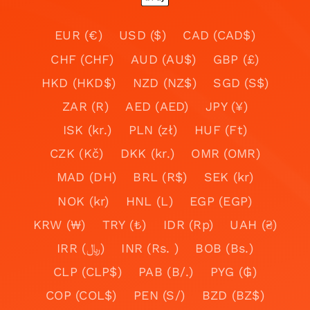
EUR (€)
USD ($)
CAD (CAD$)
CHF (CHF)
AUD (AU$)
GBP (£)
HKD (HKD$)
NZD (NZ$)
SGD (S$)
ZAR (R)
AED (AED)
JPY (¥)
ISK (kr.)
PLN (zł)
HUF (Ft)
CZK (Kč)
DKK (kr.)
OMR (OMR)
MAD (DH)
BRL (R$)
SEK (kr)
NOK (kr)
HNL (L)
EGP (EGP)
KRW (₩)
TRY (₺)
IDR (Rp)
UAH (₴)
IRR (﷼)
INR (Rs. )
BOB (Bs.)
CLP (CLP$)
PAB (B/.)
PYG (₲)
COP (COL$)
PEN (S/)
BZD (BZ$)