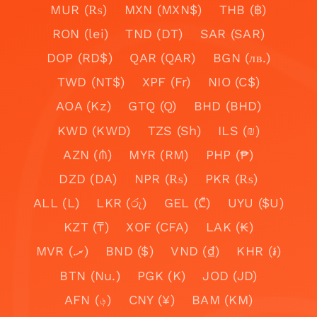
MUR (₨)
MXN (MXN$)
THB (฿)
RON (lei)
TND (DT)
SAR (SAR)
DOP (RD$)
QAR (QAR)
BGN (лв.)
TWD (NT$)
XPF (Fr)
NIO (C$)
AOA (Kz)
GTQ (Q)
BHD (BHD)
KWD (KWD)
TZS (Sh)
ILS (₪)
AZN (₼)
MYR (RM)
PHP (₱)
DZD (DA)
NPR (₨)
PKR (₨)
ALL (L)
LKR (රු)
GEL (₾)
UYU ($U)
KZT (₸)
XOF (CFA)
LAK (₭)
MVR (.ރ)
BND ($)
VND (₫)
KHR (៛)
BTN (Nu.)
PGK (K)
JOD (JD)
AFN (؋)
CNY (¥)
BAM (KM)