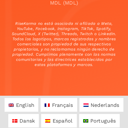
MDL (MDL)
RiseKarma no está asociada ni afiliada a Meta,
YouTube, Facebook, Instagram, TikTok, Spotify,
SoundCloud, X (Twitter), Threads, Twitch o LinkedIn.
Todos los logotipos, marcas registradas y nombres
comerciales son propiedad de sus respectivos
propietarios, y no reclamamos ningún derecho de
propiedad. Cumplimos plenamente con las normas
comunitarias y las directrices establecidas por
estas plataformas y marcas.
English
Français
Nederlands
Dansk
Español
Português