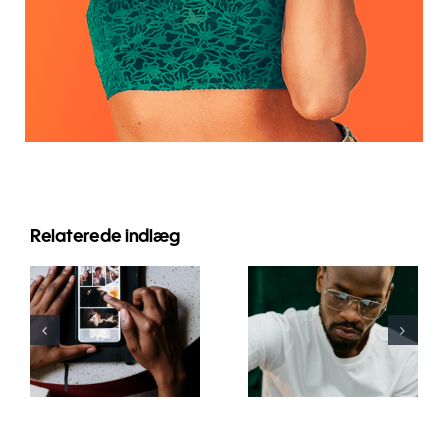
Relaterede indlæg
Bedste apps
Top 17
til at
Avancerede
animere
Tips til at
fotos til
Forstå
fængende
TikTok
Facebook-
Algoritmen
opslag