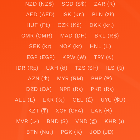
NZD (NZ$)
SGD (S$)
ZAR (R)
AED (AED)
ISK (kr.)
PLN (zł)
HUF (Ft)
CZK (Kč)
DKK (kr.)
OMR (OMR)
MAD (DH)
BRL (R$)
SEK (kr)
NOK (kr)
HNL (L)
EGP (EGP)
KRW (₩)
TRY (₺)
IDR (Rp)
UAH (₴)
TZS (Sh)
ILS (₪)
AZN (₼)
MYR (RM)
PHP (₱)
DZD (DA)
NPR (₨)
PKR (₨)
ALL (L)
LKR (රු)
GEL (₾)
UYU ($U)
KZT (₸)
XOF (CFA)
LAK (₭)
MVR (.ރ)
BND ($)
VND (₫)
KHR (៛)
BTN (Nu.)
PGK (K)
JOD (JD)