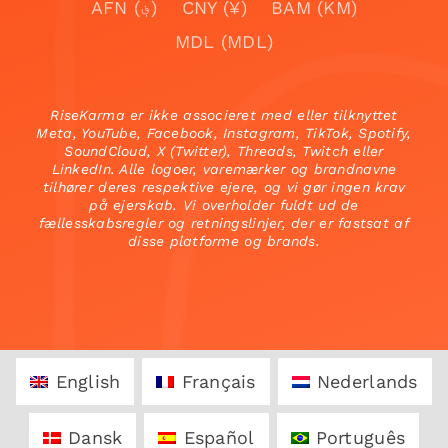
AFN (؋)
CNY (¥)
BAM (KM)
MDL (MDL)
RiseKarma er ikke associeret med eller tilknyttet
Meta, YouTube, Facebook, Instagram, TikTok, Spotify,
SoundCloud, X (Twitter), Threads, Twitch eller
LinkedIn. Alle logoer, varemærker og brandnavne
tilhører deres respektive ejere, og vi gør ingen krav
på ejerskab. Vi overholder fuldt ud de
fællesskabsregler og retningslinjer, der er fastsat af
disse platforme og brands.
English
Français
Nederlands
Dansk
Español
Português