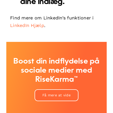
dine indlæg.
Find mere om LinkedIn’s funktioner i
LinkedIn Hjælp
.
Boost din indflydelse på
sociale medier med
RiseKarma™
Få mere at vide