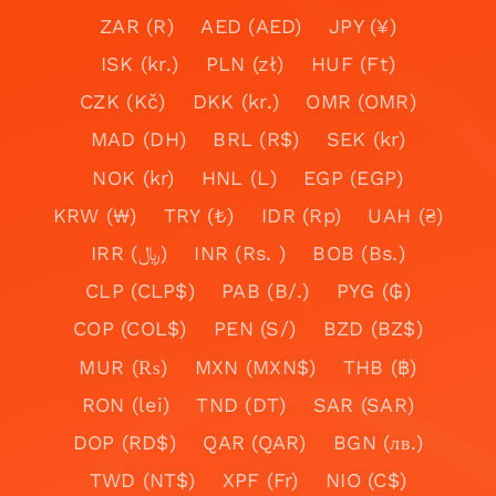
ZAR (R)
AED (AED)
JPY (¥)
ISK (kr.)
PLN (zł)
HUF (Ft)
CZK (Kč)
DKK (kr.)
OMR (OMR)
MAD (DH)
BRL (R$)
SEK (kr)
NOK (kr)
HNL (L)
EGP (EGP)
KRW (₩)
TRY (₺)
IDR (Rp)
UAH (₴)
IRR (﷼)
INR (Rs. )
BOB (Bs.)
CLP (CLP$)
PAB (B/.)
PYG (₲)
COP (COL$)
PEN (S/)
BZD (BZ$)
MUR (₨)
MXN (MXN$)
THB (฿)
RON (lei)
TND (DT)
SAR (SAR)
DOP (RD$)
QAR (QAR)
BGN (лв.)
TWD (NT$)
XPF (Fr)
NIO (C$)