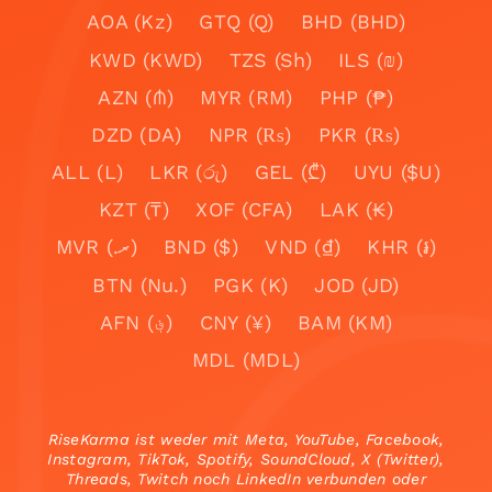
AOA (Kz)
GTQ (Q)
BHD (BHD)
KWD (KWD)
TZS (Sh)
ILS (₪)
AZN (₼)
MYR (RM)
PHP (₱)
DZD (DA)
NPR (₨)
PKR (₨)
ALL (L)
LKR (රු)
GEL (₾)
UYU ($U)
KZT (₸)
XOF (CFA)
LAK (₭)
MVR (.ރ)
BND ($)
VND (₫)
KHR (៛)
BTN (Nu.)
PGK (K)
JOD (JD)
AFN (؋)
CNY (¥)
BAM (KM)
MDL (MDL)
RiseKarma ist weder mit Meta, YouTube, Facebook,
Instagram, TikTok, Spotify, SoundCloud, X (Twitter),
Threads, Twitch noch LinkedIn verbunden oder