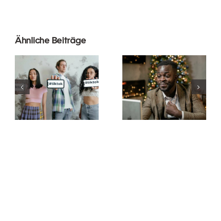
Ähnliche Beiträge
Wie man
Die besten
Follower auf
Video-
LinkedIn
Editing-
ausblendet,
Apps für
um die
TikTok-
Privatsphäre
Meisterwerke
zu wahren