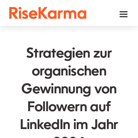
Skip
to
Toggl
content
Naviga
Instagram
TikTok
Strategien zur
Facebook
organischen
Youtube
Gewinnung von
Twitter (𝕏)
Andere
Followern auf
Warenkorb
LinkedIn im Jahr
Deutsch