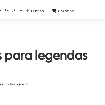
witter (𝕏)
Carrinho
Outros
s para legendas
das no Instagram?