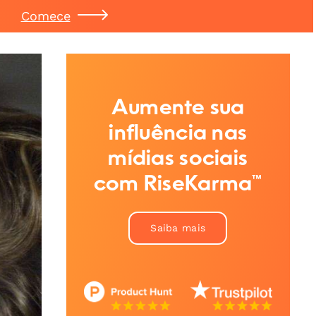
Comece
Aumente sua
influência nas
mídias sociais
com RiseKarma™
Saiba mais