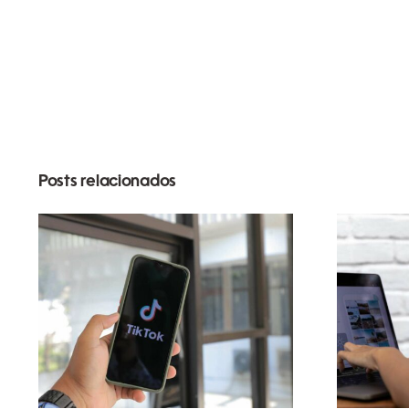
Posts relacionados
Maximizando o
A
Alcance:
pl
Ferramentas Eficazes
enc
de Postagem
U
Multiplataforma para
Gera
2024