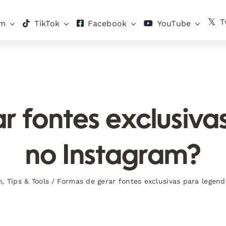
T
am
TikTok
Facebook
YouTube
r fontes exclusiva
no Instagram?
m
,
Tips & Tools
/
Formas de gerar fontes exclusivas para legen