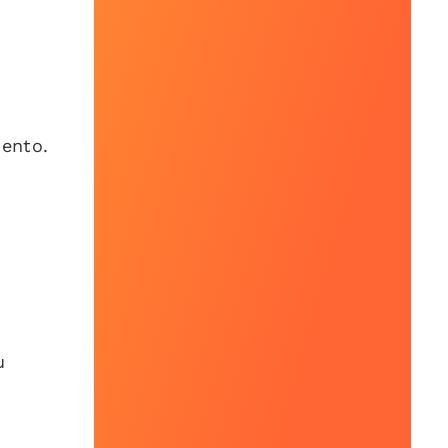
mento.
u