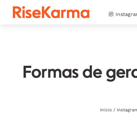
Skip
to
Instagr
content
Formas de gera
Início
/
Instagra