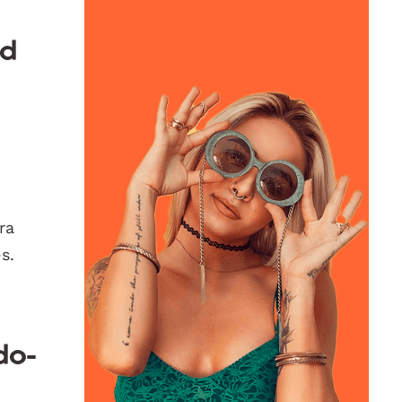
ad
ra
s.
do-