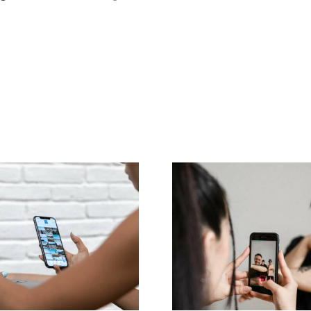
s 3 principais
Métodos efica
ataformas para
para remove
ontrar ideias de
comentário
GC (Conteúdo
negativos n
do pelo Usuário)
Facebook