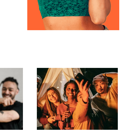
zes
r
Como criar desafios
s
virais no TikTok que
o
engajem seu público?