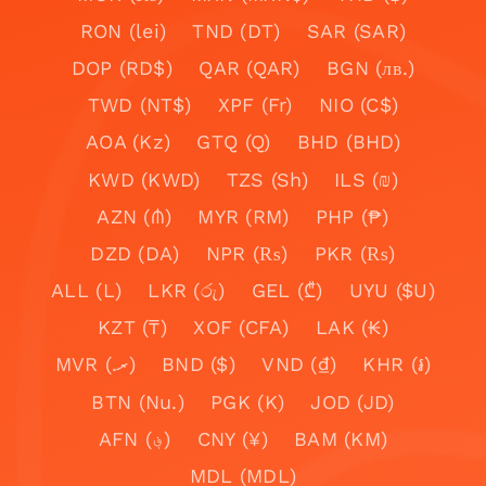
RON (lei)
TND (DT)
SAR (SAR)
DOP (RD$)
QAR (QAR)
BGN (лв.)
TWD (NT$)
XPF (Fr)
NIO (C$)
AOA (Kz)
GTQ (Q)
BHD (BHD)
KWD (KWD)
TZS (Sh)
ILS (₪)
AZN (₼)
MYR (RM)
PHP (₱)
DZD (DA)
NPR (₨)
PKR (₨)
ALL (L)
LKR (රු)
GEL (₾)
UYU ($U)
KZT (₸)
XOF (CFA)
LAK (₭)
MVR (.ރ)
BND ($)
VND (₫)
KHR (៛)
BTN (Nu.)
PGK (K)
JOD (JD)
AFN (؋)
CNY (¥)
BAM (KM)
MDL (MDL)