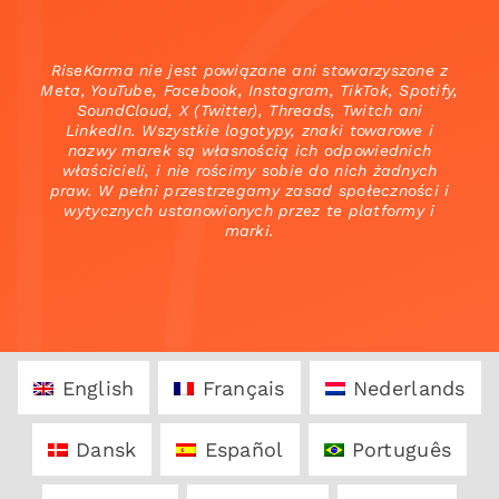
RiseKarma nie jest powiązane ani stowarzyszone z
Meta, YouTube, Facebook, Instagram, TikTok, Spotify,
SoundCloud, X (Twitter), Threads, Twitch ani
LinkedIn. Wszystkie logotypy, znaki towarowe i
nazwy marek są własnością ich odpowiednich
właścicieli, i nie rościmy sobie do nich żadnych
praw. W pełni przestrzegamy zasad społeczności i
wytycznych ustanowionych przez te platformy i
marki.
English
Français
Nederlands
Dansk
Español
Português