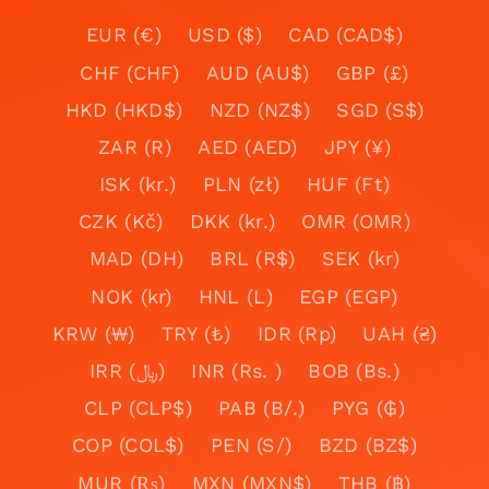
EUR (€)
USD ($)
CAD (CAD$)
CHF (CHF)
AUD (AU$)
GBP (£)
HKD (HKD$)
NZD (NZ$)
SGD (S$)
ZAR (R)
AED (AED)
JPY (¥)
ISK (kr.)
PLN (zł)
HUF (Ft)
CZK (Kč)
DKK (kr.)
OMR (OMR)
MAD (DH)
BRL (R$)
SEK (kr)
NOK (kr)
HNL (L)
EGP (EGP)
KRW (₩)
TRY (₺)
IDR (Rp)
UAH (₴)
IRR (﷼)
INR (Rs. )
BOB (Bs.)
CLP (CLP$)
PAB (B/.)
PYG (₲)
COP (COL$)
PEN (S/)
BZD (BZ$)
MUR (₨)
MXN (MXN$)
THB (฿)