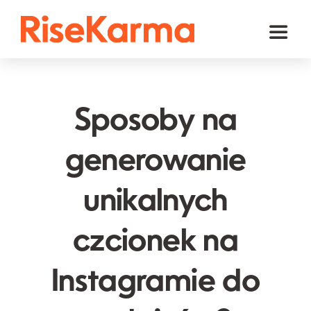
Skip
to
Toggl
content
Naviga
Instagram
TikTok
Sposoby na
Facebook
generowanie
YouTube
unikalnych
Twitter (𝕏)
Inne
czcionek na
Koszyk
Instagramie do
polski