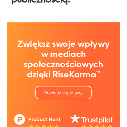
publicznością.
Zwiększ swoje wpływy
w mediach
społecznościowych
dzięki RiseKarma™
Dowiedz się więcej