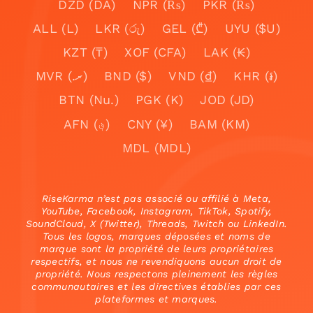
DZD (DA)
NPR (₨)
PKR (₨)
ALL (L)
LKR (රු)
GEL (₾)
UYU ($U)
KZT (₸)
XOF (CFA)
LAK (₭)
MVR (.ރ)
BND ($)
VND (₫)
KHR (៛)
BTN (Nu.)
PGK (K)
JOD (JD)
AFN (؋)
CNY (¥)
BAM (KM)
MDL (MDL)
RiseKarma n’est pas associé ou affilié à Meta,
YouTube, Facebook, Instagram, TikTok, Spotify,
SoundCloud, X (Twitter), Threads, Twitch ou LinkedIn.
Tous les logos, marques déposées et noms de
marque sont la propriété de leurs propriétaires
respectifs, et nous ne revendiquons aucun droit de
propriété. Nous respectons pleinement les règles
communautaires et les directives établies par ces
plateformes et marques.