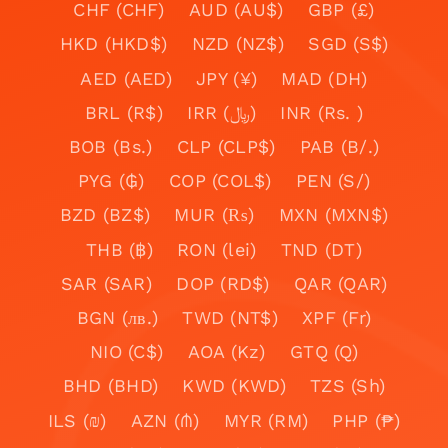
CHF (CHF)
AUD (AU$)
GBP (£)
HKD (HKD$)
NZD (NZ$)
SGD (S$)
AED (AED)
JPY (¥)
MAD (DH)
BRL (R$)
IRR (﷼)
INR (Rs. )
BOB (Bs.)
CLP (CLP$)
PAB (B/.)
PYG (₲)
COP (COL$)
PEN (S/)
BZD (BZ$)
MUR (₨)
MXN (MXN$)
THB (฿)
RON (lei)
TND (DT)
SAR (SAR)
DOP (RD$)
QAR (QAR)
BGN (лв.)
TWD (NT$)
XPF (Fr)
NIO (C$)
AOA (Kz)
GTQ (Q)
BHD (BHD)
KWD (KWD)
TZS (Sh)
ILS (₪)
AZN (₼)
MYR (RM)
PHP (₱)