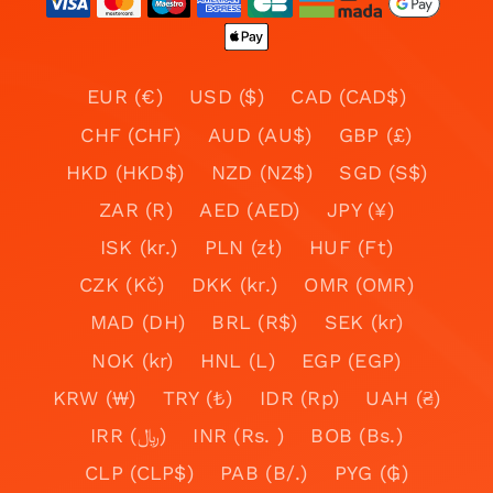
EUR (€)
USD ($)
CAD (CAD$)
CHF (CHF)
AUD (AU$)
GBP (£)
HKD (HKD$)
NZD (NZ$)
SGD (S$)
ZAR (R)
AED (AED)
JPY (¥)
ISK (kr.)
PLN (zł)
HUF (Ft)
CZK (Kč)
DKK (kr.)
OMR (OMR)
MAD (DH)
BRL (R$)
SEK (kr)
NOK (kr)
HNL (L)
EGP (EGP)
KRW (₩)
TRY (₺)
IDR (Rp)
UAH (₴)
IRR (﷼)
INR (Rs. )
BOB (Bs.)
CLP (CLP$)
PAB (B/.)
PYG (₲)