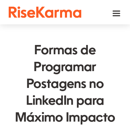
Skip
to
Toggl
content
Naviga
Instagram
TikTok
Formas de
Facebook
Programar
YouTube
Postagens no
Twitter (𝕏)
Outros
LinkedIn para
Carrinho
Máximo Impacto
Português