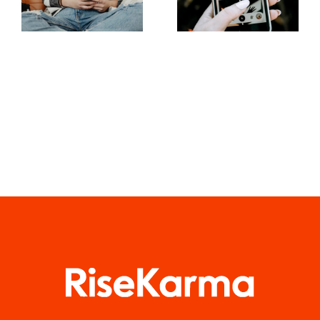
realidade
de grupos
aumentada
no
nas redes
Facebook
sociais
este ano