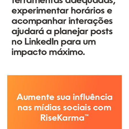
ferramentas adequadas,
experimentar horários e
acompanhar interações
ajudará a planejar posts
no LinkedIn para um
impacto máximo.
Aumente sua influência
nas mídias sociais com
RiseKarma™