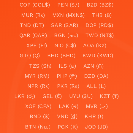
COP (COL$)
PEN (S/)
BZD (BZ$)
MUR (₨)
MXN (MXN$)
THB (฿)
TND (DT)
SAR (SAR)
DOP (RD$)
QAR (QAR)
BGN (лв.)
TWD (NT$)
XPF (Fr)
NIO (C$)
AOA (Kz)
GTQ (Q)
BHD (BHD)
KWD (KWD)
TZS (Sh)
ILS (₪)
AZN (₼)
MYR (RM)
PHP (₱)
DZD (DA)
NPR (₨)
PKR (₨)
ALL (L)
LKR (රු)
GEL (₾)
UYU ($U)
KZT (₸)
XOF (CFA)
LAK (₭)
MVR (.ރ)
BND ($)
VND (₫)
KHR (៛)
BTN (Nu.)
PGK (K)
JOD (JD)