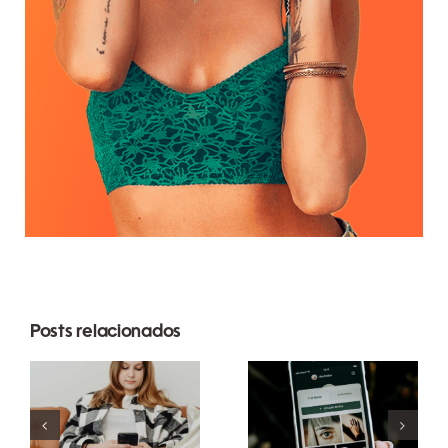
Posts relacionados
Estratégias
Melhores
inovadoras
práticas
para
para usar
aumentar a
filtros de
visibilidade