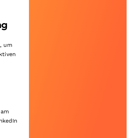
ng
h, um
ktiven
t am
nkedIn