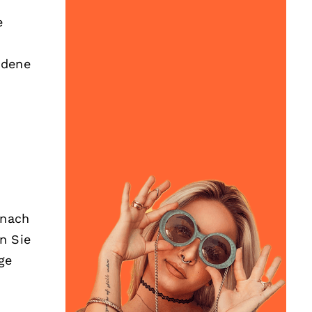
e
edene
 nach
n Sie
ge