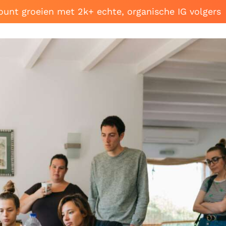
ount groeien met 2k+ echte, organische IG volgers