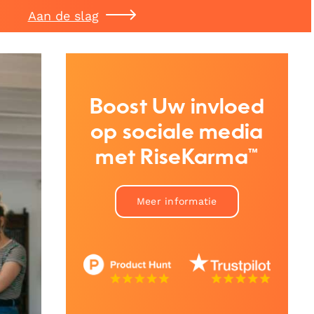
Aan de slag
Boost Uw invloed
op sociale media
met RiseKarma™
Meer informatie