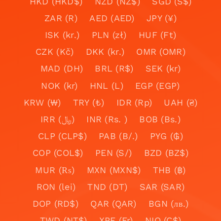
HKD (HKD$)
NZD (NZ$)
SGD (S$)
ZAR (R)
AED (AED)
JPY (¥)
ISK (kr.)
PLN (zł)
HUF (Ft)
CZK (Kč)
DKK (kr.)
OMR (OMR)
MAD (DH)
BRL (R$)
SEK (kr)
NOK (kr)
HNL (L)
EGP (EGP)
KRW (₩)
TRY (₺)
IDR (Rp)
UAH (₴)
IRR (﷼)
INR (Rs. )
BOB (Bs.)
CLP (CLP$)
PAB (B/.)
PYG (₲)
COP (COL$)
PEN (S/)
BZD (BZ$)
MUR (₨)
MXN (MXN$)
THB (฿)
RON (lei)
TND (DT)
SAR (SAR)
DOP (RD$)
QAR (QAR)
BGN (лв.)
TWD (NT$)
XPF (Fr)
NIO (C$)