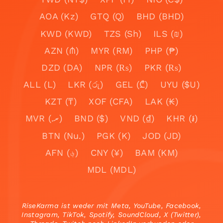
AOA (Kz)
GTQ (Q)
BHD (BHD)
KWD (KWD)
TZS (Sh)
ILS (₪)
AZN (₼)
MYR (RM)
PHP (₱)
DZD (DA)
NPR (₨)
PKR (₨)
ALL (L)
LKR (රු)
GEL (₾)
UYU ($U)
KZT (₸)
XOF (CFA)
LAK (₭)
MVR (.ރ)
BND ($)
VND (₫)
KHR (៛)
BTN (Nu.)
PGK (K)
JOD (JD)
AFN (؋)
CNY (¥)
BAM (KM)
MDL (MDL)
RiseKarma ist weder mit Meta, YouTube, Facebook,
Instagram, TikTok, Spotify, SoundCloud, X (Twitter),