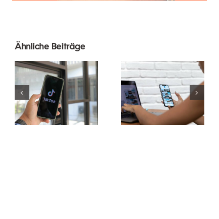
Ähnliche Beiträge
Reichweite
maximieren:
Die 3 besten
Effektive
Plattformen
Cross-
für Ideen zu
Platform-
nutzergenerierte
Posting-
Inhalten
Tools für
(UGC)
2024