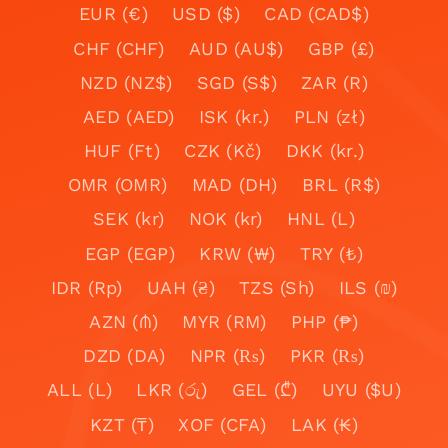
EUR (€)
USD ($)
CAD (CAD$)
CHF (CHF)
AUD (AU$)
GBP (£)
NZD (NZ$)
SGD (S$)
ZAR (R)
AED (AED)
ISK (kr.)
PLN (zł)
HUF (Ft)
CZK (Kč)
DKK (kr.)
OMR (OMR)
MAD (DH)
BRL (R$)
SEK (kr)
NOK (kr)
HNL (L)
EGP (EGP)
KRW (₩)
TRY (₺)
IDR (Rp)
UAH (₴)
TZS (Sh)
ILS (₪)
AZN (₼)
MYR (RM)
PHP (₱)
DZD (DA)
NPR (₨)
PKR (₨)
ALL (L)
LKR (රු)
GEL (₾)
UYU ($U)
KZT (₸)
XOF (CFA)
LAK (₭)