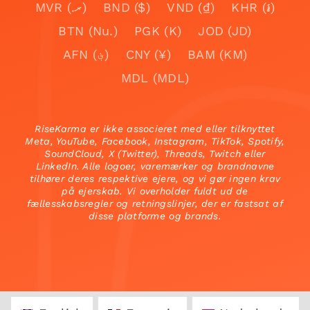
MVR (.ރ)
BND ($)
VND (₫)
KHR (៛)
BTN (Nu.)
PGK (K)
JOD (JD)
AFN (؋)
CNY (¥)
BAM (KM)
MDL (MDL)
RiseKarma er ikke associeret med eller tilknyttet
Meta, YouTube, Facebook, Instagram, TikTok, Spotify,
SoundCloud, X (Twitter), Threads, Twitch eller
LinkedIn. Alle logoer, varemærker og brandnavne
tilhører deres respektive ejere, og vi gør ingen krav
på ejerskab. Vi overholder fuldt ud de
fællesskabsregler og retningslinjer, der er fastsat af
disse platforme og brands.