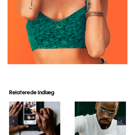
Relaterede indlæg
Bedste apps
Top 17
til at
Avancerede
animere
Tips til at
fotos til
Forstå