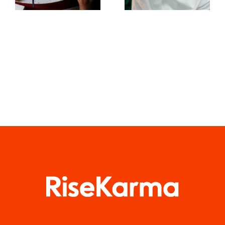
fængende
TikTok
Facebook-
Algoritmen
opslag