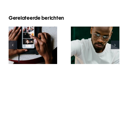
Gerelateerde berichten
Top-Apps
Top 17 Tipps
zum
zur
Animieren
Verbesserung
von Fotos
des
für
Verständnisses
ansprechende
des TikTok-
Facebook-
Algorithmus
Posts