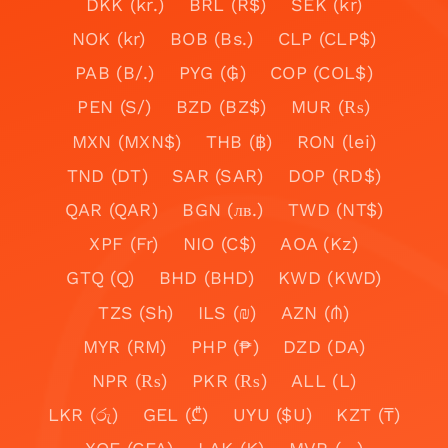
DKK (kr.)
BRL (R$)
SEK (kr)
NOK (kr)
BOB (Bs.)
CLP (CLP$)
PAB (B/.)
PYG (₲)
COP (COL$)
PEN (S/)
BZD (BZ$)
MUR (₨)
MXN (MXN$)
THB (฿)
RON (lei)
TND (DT)
SAR (SAR)
DOP (RD$)
QAR (QAR)
BGN (лв.)
TWD (NT$)
XPF (Fr)
NIO (C$)
AOA (Kz)
GTQ (Q)
BHD (BHD)
KWD (KWD)
TZS (Sh)
ILS (₪)
AZN (₼)
MYR (RM)
PHP (₱)
DZD (DA)
NPR (₨)
PKR (₨)
ALL (L)
LKR (රු)
GEL (₾)
UYU ($U)
KZT (₸)