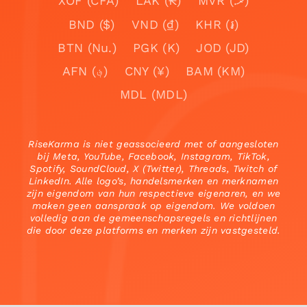
XOF (CFA)
LAK (₭)
MVR (.ރ)
BND ($)
VND (₫)
KHR (៛)
BTN (Nu.)
PGK (K)
JOD (JD)
AFN (؋)
CNY (¥)
BAM (KM)
MDL (MDL)
RiseKarma is niet geassocieerd met of aangesloten
bij Meta, YouTube, Facebook, Instagram, TikTok,
Spotify, SoundCloud, X (Twitter), Threads, Twitch of
LinkedIn. Alle logo’s, handelsmerken en merknamen
zijn eigendom van hun respectieve eigenaren, en we
maken geen aanspraak op eigendom. We voldoen
volledig aan de gemeenschapsregels en richtlijnen
die door deze platforms en merken zijn vastgesteld.